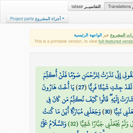
tafasir
التفاسيــر
Translations
Project parts
أجزاء المشروع
زات المشروع
عبر
الواجهة الرئيسية
This is a printable version, to view
full-featured versi
 فَقُولِي إِنِّي نَذَرْتُ لِلرَّحْمَٰنِ صَوْمًا فَلَنْ أُكَلِّمَ
يَا أُخْتَ هَارُونَ
)
27
(
مُ لَقَدْ جِئْتِ شَيْئًا فَرِيًّا
َشَارَتْ إِلَيْهِ ۖ قَالُوا كَيْفَ نُكَلِّمُ مَن كَانَ فِي
وَجَعَلَنِي مُبَارَكًا أَيْنَ مَا كُنتُ
)
30
(
لَنِي نَبِيًّا
دَتِي وَلَمْ يَجْعَلْنِي جَبَّارًا شَقِيًّا (32
وَالسَّلَامُ عَلَيَّ