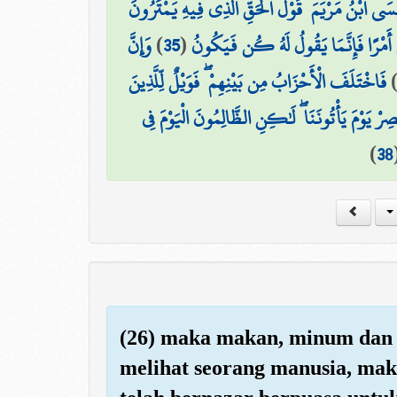
َى ابْنُ مَرْيَمَ ۚ قَوْلَ الْحَقِّ الَّذِي فِيهِ يَمْتَرُونَ
وَإِنَّ
)
35
(
ىٰ أَمْرًا فَإِنَّمَا يَقُولُ لَهُ كُن فَيَكُونُ
فَاخْتَلَفَ الْأَحْزَابُ مِن بَيْنِهِمْ ۖ فَوَيْلٌ لِّلَّذِينَ
ْصِرْ يَوْمَ يَأْتُونَنَا ۖ لَٰكِنِ الظَّالِمُونَ الْيَوْمَ فِي
)
38
(26) maka makan, minum dan 
melihat seorang manusia, ma