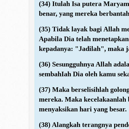
(34) Itulah Isa putera Marya
benar, yang mereka berbanta
(35) Tidak layak bagi Allah 
Apabila Dia telah menetapkan
kepadanya: "Jadilah", maka ja
(36) Sesungguhnya Allah ada
sembahIah Dia oleh kamu sekal
(37) Maka berselisihlah golon
mereka. Maka kecelakaanlah b
menyaksikan hari yang besar.
(38) Alangkah terangnya pen