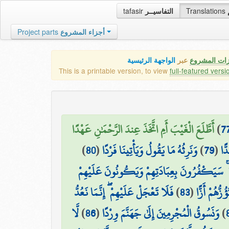
tafasir
التفاسيــر
Translations
Project parts
أجزاء المشروع
زات المشروع
عبر
الواجهة الرئيسية
This is a printable version, to view
full-featured versi
أَطَّلَعَ الْغَيْبَ أَمِ اتَّخَذَ عِندَ الرَّحْمَٰنِ عَهْدًا
)
7
)
80
(
وَنَرِثُهُ مَا يَقُولُ وَيَأْتِينَا فَرْدًا
)
79
(
ًّا
ا ۚ سَيَكْفُرُونَ بِعِبَادَتِهِمْ وَيَكُونُونَ عَلَيْهِمْ
فَلَا تَعْجَلْ عَلَيْهِمْ ۖ إِنَّمَا نَعُدُّ
)
83
(
ُزُّهُمْ أَزًّا
لَّا
)
86
(
وَنَسُوقُ الْمُجْرِمِينَ إِلَىٰ جَهَنَّمَ وِرْدًا
)