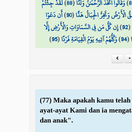
لَّقَدْ جِئْتُمْ
)
88
(
وَقَالُوا اتَّخَذَ الرَّحْمَٰنُ وَلَدًا
)
8
أَن دَعَوْا
)
90
(
ُ الْأَرْضُ وَتَخِرُّ الْجِبَالُ هَدًّا
إِن كُلُّ مَن فِي السَّمَاوَاتِ وَالْأَرْضِ إِلَّا
)
92
(
)
95
(
وَكُلُّهُمْ آتِيهِ يَوْمَ الْقِيَامَةِ فَرْدًا
)
94
(
(77) Maka apakah kamu telah 
ayat-ayat Kami dan ia mengata
dan anak".