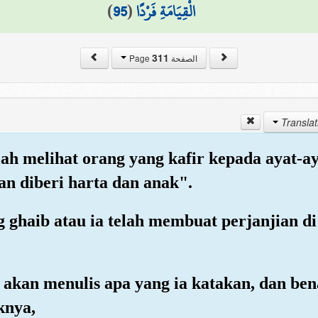
)
95
(
الْقِيَامَةِ فَرْدًا
311
الصفحة Page
ah melihat orang yang kafir kepada ayat-a
n diberi harta dan anak".
g ghaib atau ia telah membuat perjanjian d
mi akan menulis apa yang ia katakan, dan b
knya,