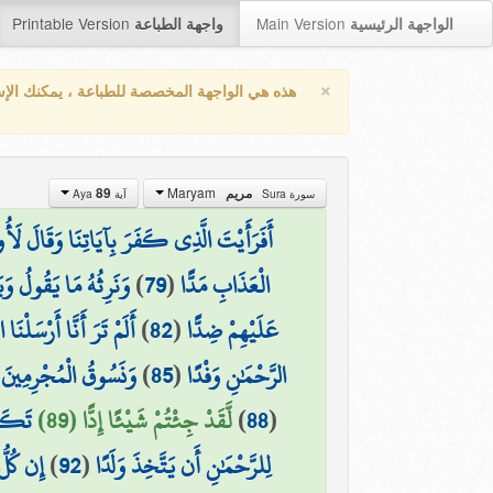
Printable Version
Main Version
الواجهة الرئيسية
واجهة الطباعة
×
هذه هي الواجهة المخصصة للطباعة ، يمكنك الإ
Maryam
89
مريم
سورة Sura
آية Aya
أَفَرَأَيْتَ الَّذِي كَفَرَ بِآيَاتِنَا وَقَالَ لَأُوت
وَنَرِثُهُ مَا يَقُولُ وَيَأ
)
79
(
الْعَذَابِ مَدًّا
أَلَمْ تَرَ أَنَّا أَرْسَلْنَا
)
82
(
عَلَيْهِمْ ضِدًّا
وَنَسُوقُ الْمُجْرِمِينَ إِ
)
85
(
الرَّحْمَٰنِ وَفْدًا
تَكَاد
لَّقَدْ جِئْتُمْ شَيْئًا إِدًّا (89)
)
88
(
إِن كُلّ
)
92
(
لِلرَّحْمَٰنِ أَن يَتَّخِذَ وَلَدًا