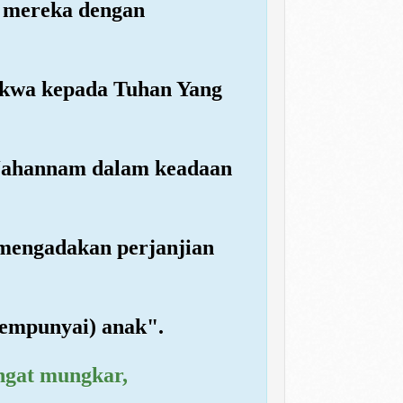
k mereka dengan
takwa kepada Tuhan Yang
 Jahannam dalam keadaan
 mengadakan perjanjian
empunyai) anak".
ngat mungkar,