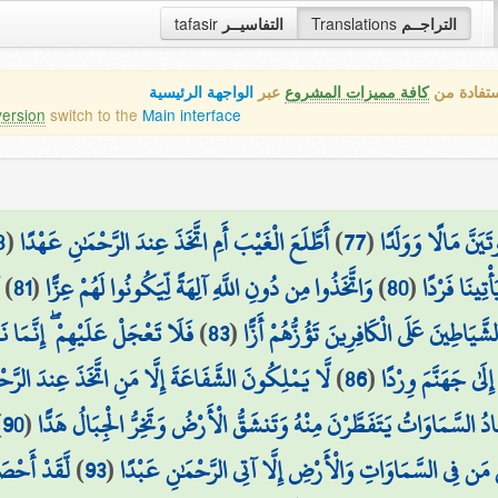
tafasir
التفاسيــر
Translations
التراجــم
ستفادة من
كافة مميزات المشروع
عبر
الواجهة الرئيسية
version
switch to the
Main interface
8
(
أَطَّلَعَ الْغَيْبَ أَمِ اتَّخَذَ عِندَ الرَّحْمَٰنِ عَهْدًا
)
77
(
َيَنَّ مَالًا وَوَلَدًا
)
81
(
وَاتَّخَذُوا مِن دُونِ اللَّهِ آلِهَةً لِّيَكُونُوا لَهُمْ عِزًّا
)
80
(
ْتِينَا فَرْدًا
فَلَا تَعْجَلْ عَلَيْهِمْ ۖ إِنَّمَا نَع
)
83
(
 الشَّيَاطِينَ عَلَى الْكَافِرِينَ تَؤُزُّهُمْ أَزًّا
لَّا يَمْلِكُونَ الشَّفَاعَةَ إِلَّا مَنِ اتَّخَذَ عِندَ الرَّح
)
86
(
لَىٰ جَهَنَّمَ وِرْدًا
)
90
(
ُ السَّمَاوَاتُ يَتَفَطَّرْنَ مِنْهُ وَتَنشَقُّ الْأَرْضُ وَتَخِرُّ الْجِبَالُ هَدًّا
لَّقَدْ أَحْصَ
)
93
(
ُ مَن فِي السَّمَاوَاتِ وَالْأَرْضِ إِلَّا آتِي الرَّحْمَٰنِ عَبْدًا