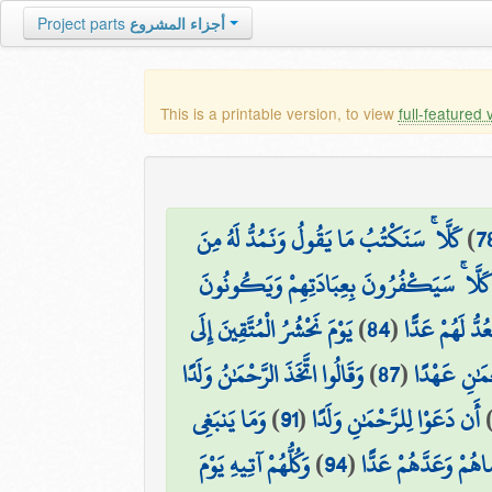
Project parts
أجزاء المشروع
This is a printable version, to view
full-featured 
كَلَّا ۚ سَنَكْتُبُ مَا يَقُولُ وَنَمُدُّ لَهُ مِنَ
)
7
كَلَّا ۚ سَيَكْفُرُونَ بِعِبَادَتِهِمْ وَيَكُونُونَ
يَوْمَ نَحْشُرُ الْمُتَّقِينَ إِلَى
)
84
(
ُدُّ لَهُمْ عَدًّا
وَقَالُوا اتَّخَذَ الرَّحْمَٰنُ وَلَدًا
)
87
(
ْمَٰنِ عَهْدًا
وَمَا يَنبَغِي
)
91
(
أَن دَعَوْا لِلرَّحْمَٰنِ وَلَدًا
وَكُلُّهُمْ آتِيهِ يَوْمَ
)
94
(
اهُمْ وَعَدَّهُمْ عَدًّا