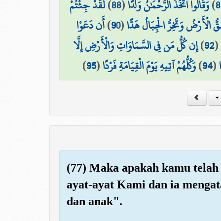
لَّقَدْ جِئْتُمْ
)
88
(
وَقَالُوا اتَّخَذَ الرَّحْمَٰنُ وَلَدًا
)
8
أَن دَعَوْا
)
90
(
ُ الْأَرْضُ وَتَخِرُّ الْجِبَالُ هَدًّا
إِن كُلُّ مَن فِي السَّمَاوَاتِ وَالْأَرْضِ إِلَّا
)
92
(
)
95
(
وَكُلُّهُمْ آتِيهِ يَوْمَ الْقِيَامَةِ فَرْدًا
)
94
(
(77) Maka apakah kamu telah 
ayat-ayat Kami dan ia mengata
dan anak".