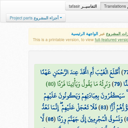
tafasir
التفاسيــر
Translations
Project parts
أجزاء المشروع
زات المشروع
عبر
الواجهة الرئيسية
This is a printable version, to view
full-featured versi
أَطَّلَعَ الْغَيْبَ أَمِ اتَّخَذَ عِندَ الرَّحْمَٰنِ عَهْدًا
)
7
وَنَرِثُهُ مَا يَقُولُ وَيَأْتِينَا فَرْدًا (80)
)
79
(
ًّا
ا ۚ سَيَكْفُرُونَ بِعِبَادَتِهِمْ وَيَكُونُونَ عَلَيْهِمْ
فَلَا تَعْجَلْ عَلَيْهِمْ ۖ إِنَّمَا نَعُدُّ
)
83
(
ُزُّهُمْ أَزًّا
لَّا
)
86
(
وَنَسُوقُ الْمُجْرِمِينَ إِلَىٰ جَهَنَّمَ وِرْدًا
)