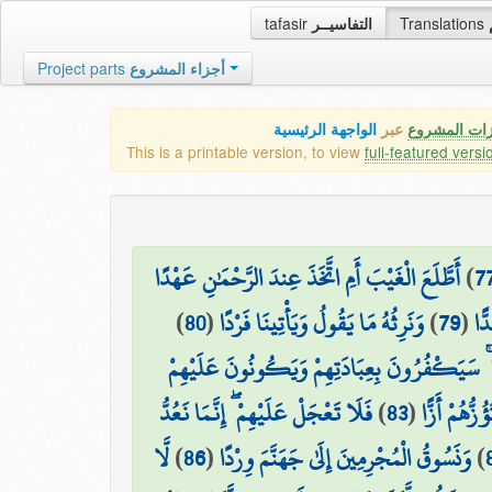
tafasir
التفاسيــر
Translations
Project parts
أجزاء المشروع
زات المشروع
عبر
الواجهة الرئيسية
This is a printable version, to view
full-featured versi
أَطَّلَعَ الْغَيْبَ أَمِ اتَّخَذَ عِندَ الرَّحْمَٰنِ عَهْدًا
)
7
)
80
(
وَنَرِثُهُ مَا يَقُولُ وَيَأْتِينَا فَرْدًا
)
79
(
ًّا
ا ۚ سَيَكْفُرُونَ بِعِبَادَتِهِمْ وَيَكُونُونَ عَلَيْهِمْ
فَلَا تَعْجَلْ عَلَيْهِمْ ۖ إِنَّمَا نَعُدُّ
)
83
(
ُزُّهُمْ أَزًّا
لَّا
)
86
(
وَنَسُوقُ الْمُجْرِمِينَ إِلَىٰ جَهَنَّمَ وِرْدًا
)