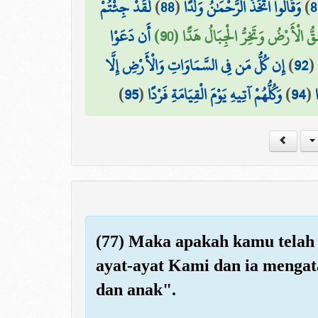
لَّقَدْ جِئْتُمْ
)
88
(
وَقَالُوا اتَّخَذَ الرَّحْمَٰنُ وَلَدًا
)
8
ُ الْأَرْضُ وَتَخِرُّ الْجِبَالُ هَدًّا (90
أَن دَعَوْا
إِن كُلُّ مَن فِي السَّمَاوَاتِ وَالْأَرْضِ إِلَّا
)
92
(
)
95
(
وَكُلُّهُمْ آتِيهِ يَوْمَ الْقِيَامَةِ فَرْدًا
)
94
(
(77) Maka apakah kamu telah 
ayat-ayat Kami dan ia mengata
dan anak".