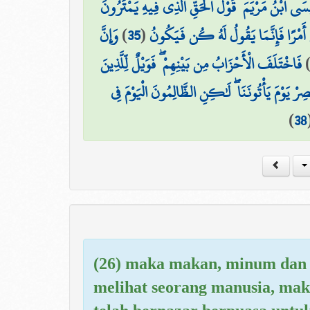
َى ابْنُ مَرْيَمَ ۚ قَوْلَ الْحَقِّ الَّذِي فِيهِ يَمْتَرُونَ
وَإِنَّ
)
35
(
ىٰ أَمْرًا فَإِنَّمَا يَقُولُ لَهُ كُن فَيَكُونُ
فَاخْتَلَفَ الْأَحْزَابُ مِن بَيْنِهِمْ ۖ فَوَيْلٌ لِّلَّذِينَ
ْصِرْ يَوْمَ يَأْتُونَنَا ۖ لَٰكِنِ الظَّالِمُونَ الْيَوْمَ فِي
)
38
(26) maka makan, minum dan 
melihat seorang manusia, ma