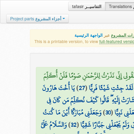
tafasir
التفاسيــر
Translations
Project parts
أجزاء المشروع
زات المشروع
عبر
الواجهة الرئيسية
This is a printable version, to view
full-featured versi
 فَقُولِي إِنِّي نَذَرْتُ لِلرَّحْمَٰنِ صَوْمًا فَلَنْ أُكَلِّمَ
يَا أُخْتَ هَارُونَ
)
27
(
مُ لَقَدْ جِئْتِ شَيْئًا فَرِيًّا
َشَارَتْ إِلَيْهِ ۖ قَالُوا كَيْفَ نُكَلِّمُ مَن كَانَ فِي
وَجَعَلَنِي مُبَارَكًا أَيْنَ مَا كُنتُ
)
30
(
لَنِي نَبِيًّا
وَالسَّلَامُ عَلَيَّ
)
32
(
َتِي وَلَمْ يَجْعَلْنِي جَبَّارًا شَقِيًّا