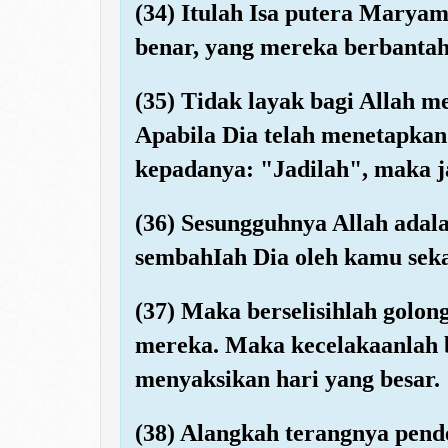
(34) Itulah Isa putera Marya
benar, yang mereka berbanta
(35) Tidak layak bagi Allah 
Apabila Dia telah menetapkan
kepadanya: "Jadilah", maka ja
(36) Sesungguhnya Allah ada
sembahIah Dia oleh kamu sekal
(37) Maka berselisihlah golon
mereka. Maka kecelakaanlah b
menyaksikan hari yang besar.
(38) Alangkah terangnya pen