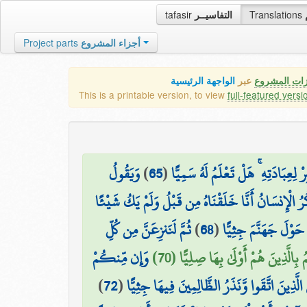
tafasir
التفاسيــر
Translations
Project parts
أجزاء المشروع
زات المشروع
عبر
الواجهة الرئيسية
This is a printable version, to view
full-featured versi
وَيَقُولُ
)
65
(
ِعِبَادَتِهِ ۚ هَلْ تَعْلَمُ لَهُ سَمِيًّا
ُرُ الْإِنسَانُ أَنَّا خَلَقْنَاهُ مِن قَبْلُ وَلَمْ يَكُ شَيْئًا
ثُمَّ لَنَنزِعَنَّ مِن كُلِّ
)
68
(
 حَوْلَ جَهَنَّمَ جِثِيًّا
ُ بِالَّذِينَ هُمْ أَوْلَىٰ بِهَا صِلِيًّا (70
وَإِن مِّنكُمْ
)
72
(
ي الَّذِينَ اتَّقَوا وَّنَذَرُ الظَّالِمِينَ فِيهَا جِثِيًّا