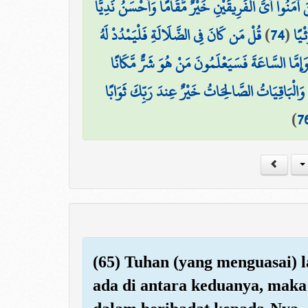
نَ آمَنُوا أَيُّ الْفَرِيقَيْنِ خَيْرٌ مَّقَامًا وَأَحْسَنُ نَدِيًّا
قُلْ مَن كَانَ فِي الضَّلَالَةِ فَلْيَمْدُدْ لَهُ
)
74
(
ْيًا
 وَإِمَّا السَّاعَةَ فَسَيَعْلَمُونَ مَنْ هُوَ شَرٌّ مَّكَانًا
ۗ وَالْبَاقِيَاتُ الصَّالِحَاتُ خَيْرٌ عِندَ رَبِّكَ ثَوَابًا
)
7
(65) Tuhan (yang menguasai) 
ada di antara keduanya, maka