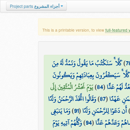
Project parts
أجزاء المشروع
This is a printable version, to view
full-featured 
كَلَّا ۚ سَنَكْتُبُ مَا يَقُولُ وَنَمُدُّ لَهُ مِنَ
)
7
كَلَّا ۚ سَيَكْفُرُونَ بِعِبَادَتِهِمْ وَيَكُونُونَ
يَوْمَ نَحْشُرُ الْمُتَّقِينَ إِلَى
)
84
(
ُدُّ لَهُمْ عَدًّا
وَقَالُوا اتَّخَذَ الرَّحْمَٰنُ وَلَدًا
)
87
(
ْمَٰنِ عَهْدًا
وَمَا يَنبَغِي
)
91
(
أَن دَعَوْا لِلرَّحْمَٰنِ وَلَدًا
وَكُلُّهُمْ آتِيهِ يَوْمَ
)
94
(
اهُمْ وَعَدَّهُمْ عَدًّا