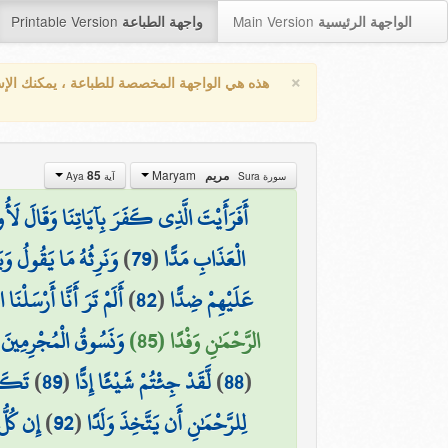
Printable Version
Main Version
الواجهة الرئيسية
واجهة الطباعة
×
هذه هي الواجهة المخصصة للطباعة ، يمكنك الإ
Maryam
85
مريم
سورة Sura
آية Aya
أَفَرَأَيْتَ الَّذِي كَفَرَ بِآيَاتِنَا وَقَالَ لَأُوت
وَنَرِثُهُ مَا يَقُولُ وَيَأ
)
79
(
الْعَذَابِ مَدًّا
أَلَمْ تَرَ أَنَّا أَرْسَلْنَا
)
82
(
عَلَيْهِمْ ضِدًّا
الرَّحْمَٰنِ وَفْدًا (85)
وَنَسُوقُ الْمُجْرِمِينَ إِ
تَكَاد
)
89
(
لَّقَدْ جِئْتُمْ شَيْئًا إِدًّا
)
88
(
إِن كُلّ
)
92
(
لِلرَّحْمَٰنِ أَن يَتَّخِذَ وَلَدًا