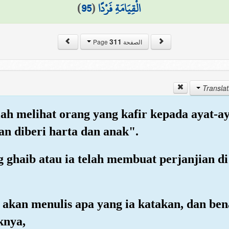
)
95
(
الْقِيَامَةِ فَرْدًا
311
الصفحة Page
ah melihat orang yang kafir kepada ayat-a
n diberi harta dan anak".
g ghaib atau ia telah membuat perjanjian d
mi akan menulis apa yang ia katakan, dan b
knya,