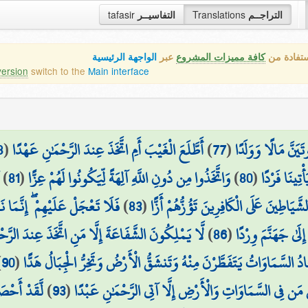
tafasir
التفاسيــر
Translations
التراجــم
ستفادة من
كافة مميزات المشروع
عبر
الواجهة الرئيسية
version
switch to the
Main interface
8
(
أَطَّلَعَ الْغَيْبَ أَمِ اتَّخَذَ عِندَ الرَّحْمَٰنِ عَهْدًا
)
77
(
َيَنَّ مَالًا وَوَلَدًا
)
81
(
وَاتَّخَذُوا مِن دُونِ اللَّهِ آلِهَةً لِّيَكُونُوا لَهُمْ عِزًّا
)
80
(
ْتِينَا فَرْدًا
فَلَا تَعْجَلْ عَلَيْهِمْ ۖ إِنَّمَا نَع
)
83
(
 الشَّيَاطِينَ عَلَى الْكَافِرِينَ تَؤُزُّهُمْ أَزًّا
لَّا يَمْلِكُونَ الشَّفَاعَةَ إِلَّا مَنِ اتَّخَذَ عِندَ الرَّح
)
86
(
لَىٰ جَهَنَّمَ وِرْدًا
)
90
(
ُ السَّمَاوَاتُ يَتَفَطَّرْنَ مِنْهُ وَتَنشَقُّ الْأَرْضُ وَتَخِرُّ الْجِبَالُ هَدًّا
لَّقَدْ أَحْصَ
)
93
(
ُ مَن فِي السَّمَاوَاتِ وَالْأَرْضِ إِلَّا آتِي الرَّحْمَٰنِ عَبْدًا