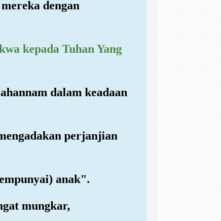
k mereka dengan
takwa kepada Tuhan Yang
 Jahannam dalam keadaan
 mengadakan perjanjian
empunyai) anak".
ngat mungkar,