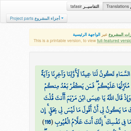
tafasir
التفاسيــر
Translations
Project parts
أجزاء المشروع
زات المشروع
عبر
الواجهة الرئيسية
This is a printable version, to view
full-featured versi
َ السَّمَاءِ تَكُونُ لَنَا عِيدًا لِّأَوَّلِنَا وَآخِرِنَا وَآيَةً
نِّي مُنَزِّلُهَا عَلَيْكُمْ ۖ فَمَن يَكْفُرْ بَعْدُ مِنكُمْ
وَإِذْ قَالَ اللَّهُ يَا عِيسَى ابْنَ مَرْيَمَ أَأَنتَ قُلْتَ
انَكَ مَا يَكُونُ لِي أَنْ أَقُولَ مَا لَيْسَ لِي بِحَقٍّ ۚ إِن
)
116
(
مَا فِي نَفْسِكَ ۚ إِنَّكَ أَنتَ عَلَّامُ الْغُيُوبِ