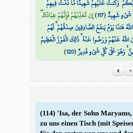
 وَرَبَّكُمْ ۚ وَكُنتُ عَلَيْهِمْ شَهِيدًا مَّا دُمْتُ فِيهِمْ
إِن تُعَذِّبْهُمْ فَإِنَّهُمْ عِبَادُكَ ۖ
)
117
(
ِّ شَيْءٍ شَهِيدٌ
للَّهُ هَٰذَا يَوْمُ يَنفَعُ الصَّادِقِينَ صِدْقُهُمْ ۚ لَهُمْ
 اللَّهُ عَنْهُمْ وَرَضُوا عَنْهُ ۚ ذَٰلِكَ الْفَوْزُ الْعَظِيمُ
)
120
(
َ ۚ وَهُوَ عَلَىٰ كُلِّ شَيْءٍ قَدِيرٌ
(114) 'Isa, der Sohn Maryams,
zu uns einen Tisch (mit Speis