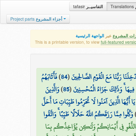
tafasir
التفاسيــر
Translations
Project parts
أجزاء المشروع
زات المشروع
عبر
الواجهة الرئيسية
This is a printable version, to view
full-featured versi
فَأَثَابَهُمُ
)
84
(
ْخِلَنَا رَبُّنَا مَعَ الْقَوْمِ الصَّالِحِينَ
وَالَّذِينَ
)
85
(
 فِيهَا ۚ وَذَٰلِكَ جَزَاءُ الْمُحْسِنِينَ
يَا أَيُّهَا الَّذِينَ آمَنُوا لَا تُحَرِّمُوا طَيِّبَاتِ مَا أَحَلَّ
وَكُلُوا مِمَّا رَزَقَكُمُ اللَّهُ حَلَالًا طَيِّبًا ۚ وَاتَّقُوا
ِاللَّغْوِ فِي أَيْمَانِكُمْ وَلَٰكِن يُؤَاخِذُكُم بِمَا