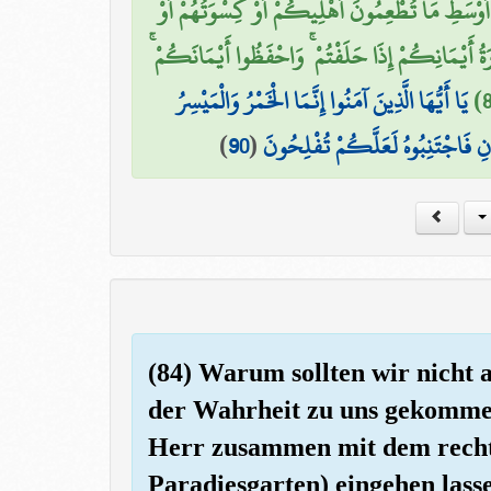
ْ أَوْسَطِ مَا تُطْعِمُونَ أَهْلِيكُمْ أَوْ كِسْوَتُهُمْ أَوْ
َفَّارَةُ أَيْمَانِكُمْ إِذَا حَلَفْتُمْ ۚ وَاحْفَظُوا أَيْمَانَكُمْ
يَا أَيُّهَا الَّذِينَ آمَنُوا إِنَّمَا الْخَمْرُ وَالْمَيْسِرُ
)
90
(
ِ فَاجْتَنِبُوهُ لَعَلَّكُمْ تُفْلِحُونَ
(84) Warum sollten wir nicht 
der Wahrheit zu uns gekommen
Herr zusammen mit dem rechts
Paradiesgarten) eingehen lass