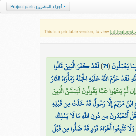
Project parts
أجزاء المشروع
This is a printable version, to view
full-featured 
لَقَدْ كَفَرَ الَّذِينَ قَالُوا
)
71
(
ِمَا يَعْمَلُونَ
فَقَدْ حَرَّمَ اللَّهُ عَلَيْهِ الْجَنَّةَ وَمَأْوَاهُ النَّارُ
وَإِن لَّمْ يَنتَهُوا عَمَّا يَقُولُونَ لَيَمَسَّنَّ الَّذِينَ
ُ ابْنُ مَرْيَمَ إِلَّا رَسُولٌ قَدْ خَلَتْ مِن قَبْلِهِ
ُلْ أَتَعْبُدُونَ مِن دُونِ اللَّهِ مَا لَا يَمْلِكُ
لَا تَتَّبِعُوا أَهْوَاءَ قَوْمٍ قَدْ ضَلُّوا مِن قَبْلُ