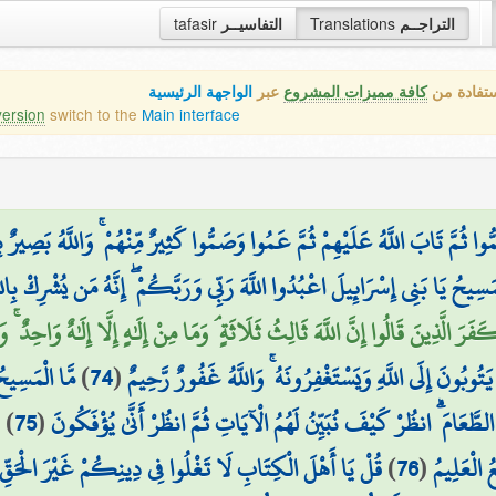
tafasir
التفاسيــر
Translations
التراجــم
ستفادة من
كافة مميزات المشروع
عبر
الواجهة الرئيسية
version
switch to the
Main interface
 ثُمَّ تَابَ اللَّهُ عَلَيْهِمْ ثُمَّ عَمُوا وَصَمُّوا كَثِيرٌ مِّنْهُمْ ۚ وَاللَّهُ بَصِيرٌ ب
َسِيحُ يَا بَنِي إِسْرَائِيلَ اعْبُدُوا اللَّهَ رَبِّي وَرَبَّكُمْ ۖ إِنَّهُ مَن يُشْرِكْ بِاللَّهِ 
َفَرَ الَّذِينَ قَالُوا إِنَّ اللَّهَ ثَالِثُ ثَلَاثَةٍ ۘ وَمَا مِنْ إِلَٰهٍ إِلَّا إِلَٰهٌ وَاحِدٌ ۚ 
مَّا الْمَسِيح
)
74
(
يَتُوبُونَ إِلَى اللَّهِ وَيَسْتَغْفِرُونَهُ ۚ وَاللَّهُ غَفُورٌ رَّحِيمٌ
ق
)
75
(
لطَّعَامَ ۗ انظُرْ كَيْفَ نُبَيِّنُ لَهُمُ الْآيَاتِ ثُمَّ انظُرْ أَنَّىٰ يُؤْفَكُونَ
قُلْ يَا أَهْلَ الْكِتَابِ لَا تَغْلُوا فِي دِينِكُمْ غَيْرَ الْحَقِّ وَ
)
76
(
 الْعَلِيمُ