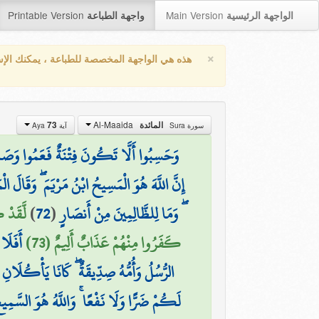
Printable Version
Main Version
الواجهة الرئيسية
واجهة الطباعة
×
هذه هي الواجهة المخصصة للطباعة ، يمكنك الإ
Al-Maaida
73
المائدة
سورة Sura
آية Aya
وَحَسِبُوا أَلَّا تَكُونَ فِتْنَةٌ فَعَمُوا وَصَمُّوا
إِنَّ اللَّهَ هُوَ الْمَسِيحُ ابْنُ مَرْيَمَ ۖ وَقَالَ الْم
لَّقَدْ ك
)
72
(
ۖ وَمَا لِلظَّالِمِينَ مِنْ أَنصَارٍ
كَفَرُوا مِنْهُمْ عَذَابٌ أَلِيمٌ (73)
أَفَلَا 
الرُّسُلُ وَأُمُّهُ صِدِّيقَةٌ ۖ كَانَا يَأْكُلَانِ ا
لَكُمْ ضَرًّا وَلَا نَفْعًا ۚ وَاللَّهُ هُوَ السَّمِيعُ