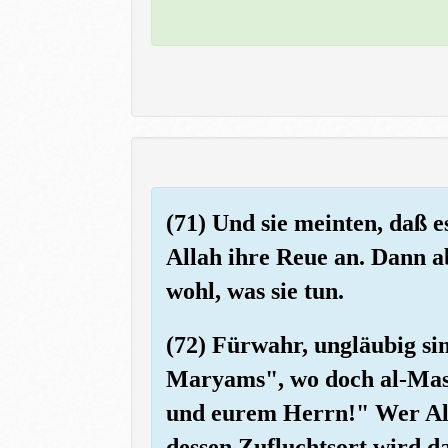
(71) Und sie meinten, daß 
Allah ihre Reue an. Dann a
wohl, was sie tun.
(72) Fürwahr, ungläubig sin
Maryams", wo doch al-Masih
und eurem Herrn!" Wer Alla
dessen Zufluchtsort wird d