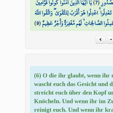
يَا أَيُّهَا الَّذِينَ آمَنُوا كُونُوا قَوَّامِينَ
)
7
(
الصُّدُورِ
َعْدِلُوا ۚ اعْدِلُوا هُوَ أَقْرَبُ لِلتَّقْوَىٰ ۖ وَاتَّقُوا اللَّهَ
)
9
(
َعَمِلُوا الصَّالِحَاتِ ۙ لَهُم مَّغْفِرَةٌ وَأَجْرٌ عَظِيمٌ
(6) O die ihr glaubt, wenn ihr
wascht euch das Gesicht und d
streicht euch über den Kopf u
Knöcheln. Und wenn ihr im Zu
reinigt euch. Und wenn ihr kra