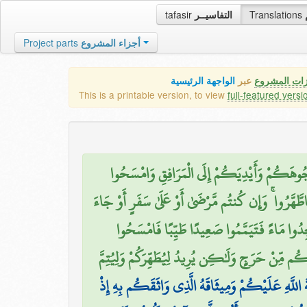
tafasir
التفاسيــر
Translations
Project parts
أجزاء المشروع
زات المشروع
عبر
الواجهة الرئيسية
This is a printable version, to view
full-featured versi
ا وُجُوهَكُمْ وَأَيْدِيَكُمْ إِلَى الْمَرَافِقِ وَامْسَحُوا
َّهَّرُوا ۚ وَإِن كُنتُم مَّرْضَىٰ أَوْ عَلَىٰ سَفَرٍ أَوْ جَاءَ
جِدُوا مَاءً فَتَيَمَّمُوا صَعِيدًا طَيِّبًا فَامْسَحُوا
كُم مِّنْ حَرَجٍ وَلَٰكِن يُرِيدُ لِيُطَهِّرَكُمْ وَلِيُتِمَّ
َ اللَّهِ عَلَيْكُمْ وَمِيثَاقَهُ الَّذِي وَاثَقَكُم بِهِ إِذْ