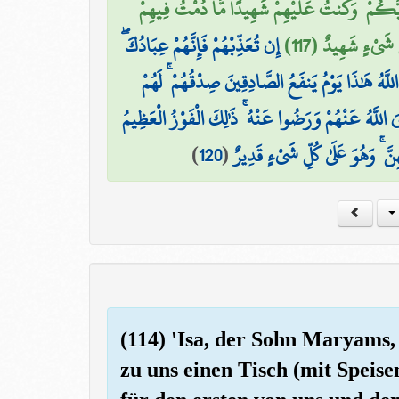
 وَرَبَّكُمْ ۚ وَكُنتُ عَلَيْهِمْ شَهِيدًا مَّا دُمْتُ فِيهِمْ
ِ شَيْءٍ شَهِيدٌ (117
إِن تُعَذِّبْهُمْ فَإِنَّهُمْ عِبَادُكَ ۖ
للَّهُ هَٰذَا يَوْمُ يَنفَعُ الصَّادِقِينَ صِدْقُهُمْ ۚ لَهُمْ
 اللَّهُ عَنْهُمْ وَرَضُوا عَنْهُ ۚ ذَٰلِكَ الْفَوْزُ الْعَظِيمُ
)
120
(
َ ۚ وَهُوَ عَلَىٰ كُلِّ شَيْءٍ قَدِيرٌ
(114) 'Isa, der Sohn Maryams,
zu uns einen Tisch (mit Speis