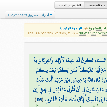
tafasir
التفاسيــر
Translations
Project parts
أجزاء المشروع
زات المشروع
عبر
الواجهة الرئيسية
This is a printable version, to view
full-featured versi
َ السَّمَاءِ تَكُونُ لَنَا عِيدًا لِّأَوَّلِنَا وَآخِرِنَا وَآيَةً
نِّي مُنَزِّلُهَا عَلَيْكُمْ ۖ فَمَن يَكْفُرْ بَعْدُ مِنكُمْ
وَإِذْ قَالَ اللَّهُ يَا عِيسَى ابْنَ مَرْيَمَ أَأَنتَ قُلْتَ
انَكَ مَا يَكُونُ لِي أَنْ أَقُولَ مَا لَيْسَ لِي بِحَقٍّ ۚ إِن
)
116
(
مَا فِي نَفْسِكَ ۚ إِنَّكَ أَنتَ عَلَّامُ الْغُيُوبِ