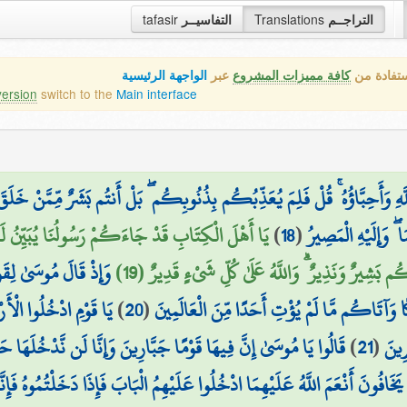
tafasir
التفاسيــر
Translations
التراجــم
ستفادة من
كافة مميزات المشروع
عبر
الواجهة الرئيسية
version
switch to the
Main interface
َهِ وَأَحِبَّاؤُهُ ۚ قُلْ فَلِمَ يُعَذِّبُكُم بِذُنُوبِكُم ۖ بَلْ أَنتُم بَشَرٌ مِّمَّنْ خَلَقَ 
يَا أَهْلَ الْكِتَابِ قَدْ جَاءَكُمْ رَسُولُنَا يُبَيِّنُ لَك
)
18
(
ۖ وَإِلَيْهِ الْمَصِيرُ
بَشِيرٌ وَنَذِيرٌ ۗ وَاللَّهُ عَلَىٰ كُلِّ شَيْءٍ قَدِيرٌ (19
وَإِذْ قَالَ مُوسَىٰ لِقَوْ
يَا قَوْمِ ادْخُلُوا الْأَ
)
20
(
وَآتَاكُم مَّا لَمْ يُؤْتِ أَحَدًا مِّنَ الْعَالَمِينَ
قَالُوا يَا مُوسَىٰ إِنَّ فِيهَا قَوْمًا جَبَّارِينَ وَإِنَّا لَن نَّدْخُلَهَا حَتّ
)
21
(
رِينَ
خَافُونَ أَنْعَمَ اللَّهُ عَلَيْهِمَا ادْخُلُوا عَلَيْهِمُ الْبَابَ فَإِذَا دَخَلْتُمُوهُ فَإِنّ