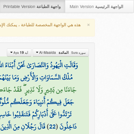
Printable Version
Main Version
الواجهة الرئيسية
واجهة الطباعة
×
هذه هي الواجهة المخصصة للطباعة ، يمكنك الإ
Al-Maaida
19
المائدة
سورة Sura
آية Aya
وَقَالَتِ الْيَهُودُ وَالنَّصَارَىٰ نَحْنُ أَبْنَاءُ اللّ
مُلْكُ السَّمَاوَاتِ وَالْأَرْضِ وَمَا بَيْنَهُمَا 
جَاءَنَا مِن بَشِيرٍ وَلَا نَذِيرٍ ۖ فَقَدْ جَاءَكُم )
جَعَلَ فِيكُمْ أَنبِيَاءَ وَجَعَلَكُم مُّلُوكًا 
تَرْتَدُّوا عَلَىٰ أَدْبَارِكُمْ فَتَنقَلِبُوا خَاسِ
قَالَ رَجُلَانِ مِنَ الَّذِينَ يَ
)
22
(
دَاخِلُونَ