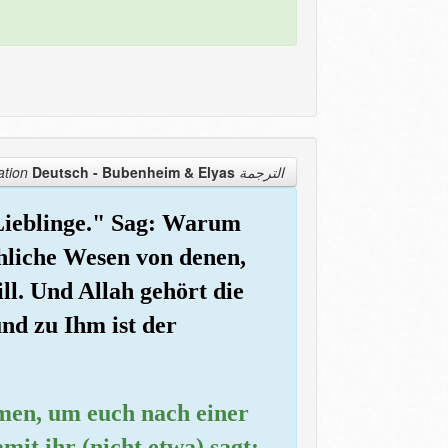
Deutsch - Bubenheim & Elyas
الترجمة Translation
 Lieblinge." Sag: Warum
hliche Wesen von denen,
ill. Und Allah gehört die
nd zu Ihm ist der
men, um euch nach einer
it ihr (nicht etwa) sagt: