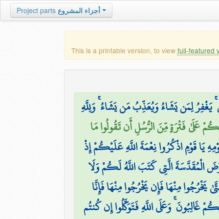
Project parts
أجزاء المشروع
This is a printable version, to view
full-featured 
ۚ يَغْفِرُ لِمَن يَشَاءُ وَيُعَذِّبُ مَن يَشَاءُ ۚ وَلِلَّهِ
ُمْ عَلَىٰ فَتْرَةٍ مِّنَ الرُّسُلِ أَن تَقُولُوا مَا
مِهِ يَا قَوْمِ اذْكُرُوا نِعْمَةَ اللَّهِ عَلَيْكُمْ إِذْ
رْضَ الْمُقَدَّسَةَ الَّتِي كَتَبَ اللَّهُ لَكُمْ وَلَا
َىٰ يَخْرُجُوا مِنْهَا فَإِن يَخْرُجُوا مِنْهَا فَإِنَّا
َكُمْ غَالِبُونَ ۚ وَعَلَى اللَّهِ فَتَوَكَّلُوا إِن كُنتُم