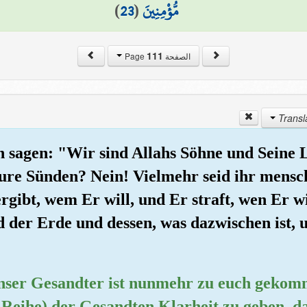
)
23
(
مُّؤْمِنِينَ
111
الصفحة Page
n sagen: "Wir sind Allahs Söhne und Seine
eure Sünden? Nein! Vielmehr seid ihr mensc
ergibt, wem Er will, und Er straft, wen Er w
der Erde und dessen, was dazwischen ist, u
 Unser Gesandter ist nunmehr zu euch gekom
Reihe) der Gesandten Klarheit zu geben, dam