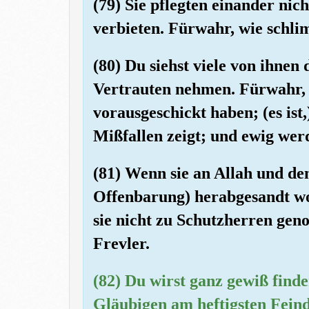
(79) Sie pflegten einander nich
verbieten. Fürwahr, wie schlim
(80) Du siehst viele von ihnen 
Vertrauten nehmen. Fürwahr, wi
vorausgeschickt haben; (es ist
Mißfallen zeigt; und ewig werd
(81) Wenn sie an Allah und de
Offenbarung) herabgesandt wor
sie nicht zu Schutzherren gen
Frevler.
(82) Du wirst ganz gewiß find
Gläubigen am heftigsten Feind