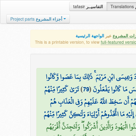
tafasir
التفاسيــر
Translations
Project parts
أجزاء المشروع
زات المشروع
عبر
الواجهة الرئيسية
This is a printable version, to view
full-featured versi
 وَعِيسَى ابْنِ مَرْيَمَ ۚ ذَٰلِكَ بِمَا عَصَوا وَّكَانُوا
تَرَىٰ كَثِيرًا مِّنْهُمْ
)
79
(
ِئْسَ مَا كَانُوا يَفْعَلُونَ
ُهُمْ أَن سَخِطَ اللَّهُ عَلَيْهِمْ وَفِي الْعَذَابِ هُمْ
َ إِلَيْهِ مَا اتَّخَذُوهُمْ أَوْلِيَاءَ وَلَٰكِنَّ كَثِيرًا مِّنْهُمْ
۞  الْيَهُودَ وَالَّذِينَ أَشْرَكُوا ۖ وَلَتَجِدَنَّ أَقْرَبَهُم