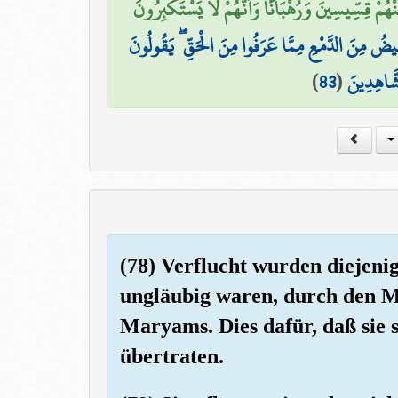
َ مِنْهُمْ قِسِّيسِينَ وَرُهْبَانًا وَأَنَّهُمْ لَا يَسْتَكْبِرُونَ
فِيضُ مِنَ الدَّمْعِ مِمَّا عَرَفُوا مِنَ الْحَقِّ ۖ يَقُولُونَ
)
83
(
لشَّاهِدِينَ
(78) Verflucht wurden diejenig
ungläubig waren, durch den M
Maryams. Dies dafür, daß sie s
übertraten.