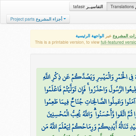
tafasir
التفاسيــر
Translations
Project parts
أجزاء المشروع
زات المشروع
عبر
الواجهة الرئيسية
This is a printable version, to view
full-featured versi
ءَ فِي الْخَمْرِ وَالْمَيْسِرِ وَيَصُدَّكُمْ عَن ذِكْرِ اللَّهِ
َطِيعُوا الرَّسُولَ وَاحْذَرُوا ۚ فَإِن تَوَلَّيْتُمْ فَاعْلَمُوا
َ آمَنُوا وَعَمِلُوا الصَّالِحَاتِ جُنَاحٌ فِيمَا طَعِمُوا
ا ثُمَّ اتَّقَوا وَّأَحْسَنُوا ۗ وَاللَّهُ يُحِبُّ الْمُحْسِنِينَ
لصَّيْدِ تَنَالُهُ أَيْدِيكُمْ وَرِمَاحُكُمْ لِيَعْلَمَ اللَّهُ مَن