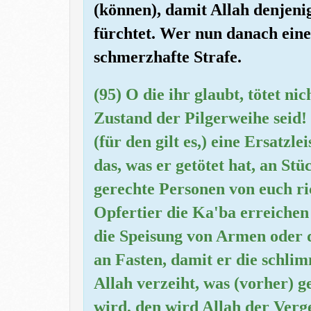
(können), damit Allah denjeni
fürchtet. Wer nun danach eine
schmerzhafte Strafe.
(95) O die ihr glaubt, tötet n
Zustand der Pilgerweihe seid! 
(für den gilt es,) eine Ersatzle
das, was er getötet hat, an Stü
gerechte Personen von euch rich
Opfertier die Ka'ba erreichen s
die Speisung von Armen oder d
an Fasten, damit er die schlim
Allah verzeiht, was (vorher) g
wird, den wird Allah der Verge