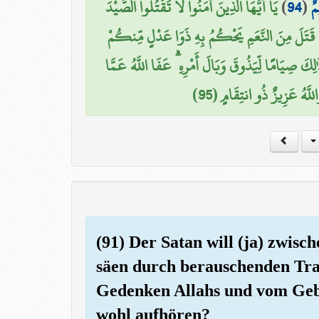
يَا أَيُّهَا الَّذِينَ آمَنُوا لَا تَقْتُلُوا الصَّيْدَ
)
94
(
مٌ
َا قَتَلَ مِنَ النَّعَمِ يَحْكُمُ بِهِ ذَوَا عَدْلٍ مِّنكُمْ
لِكَ صِيَامًا لِّيَذُوقَ وَبَالَ أَمْرِهِ ۗ عَفَا اللَّهُ عَمَّا
اللَّهُ عَزِيزٌ ذُو انتِقَامٍ (95
(91) Der Satan will (ja) zwis
säen durch berauschenden Tr
Gedenken Allahs und vom Gebe
wohl aufhören?