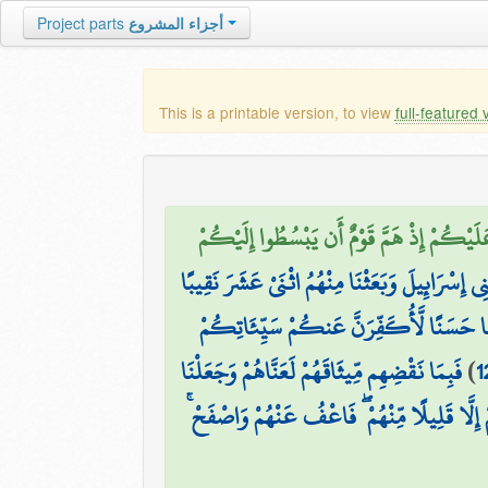
Project parts
أجزاء المشروع
This is a printable version, to view
full-featured 
 عَلَيْكُمْ إِذْ هَمَّ قَوْمٌ أَن يَبْسُطُوا إِلَيْكُمْ
۞ إِسْرَائِيلَ وَبَعَثْنَا مِنْهُمُ اثْنَيْ عَشَرَ نَقِيبًا
ۖ قَرْضًا حَسَنًا لَّأُكَفِّرَنَّ عَنكُمْ سَيِّئَاتِكُمْ
فَبِمَا نَقْضِهِم مِّيثَاقَهُمْ لَعَنَّاهُمْ وَجَعَلْنَا
)
1
ْهُمْ إِلَّا قَلِيلًا مِّنْهُمْ ۖ فَاعْفُ عَنْهُمْ وَاصْفَحْ