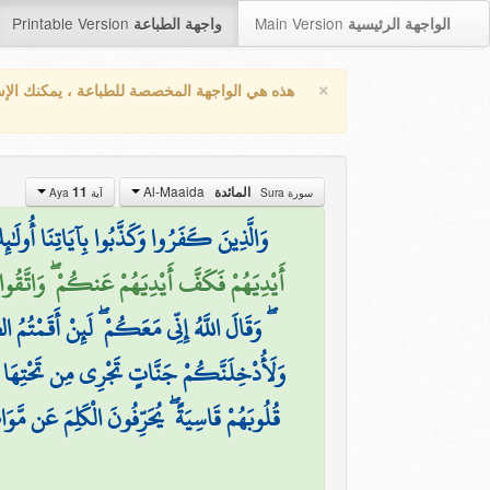
Printable Version
Main Version
الواجهة الرئيسية
واجهة الطباعة
×
هذه هي الواجهة المخصصة للطباعة ، يمكنك الإ
Al-Maaida
11
المائدة
سورة Sura
آية Aya
وَالَّذِينَ كَفَرُوا وَكَذَّبُوا بِآيَاتِنَا أُول
أَيْدِيَهُمْ فَكَفَّ أَيْدِيَهُمْ عَنكُمْ ۖ وَاتَّقُوا اللّ)
وَقَالَ اللَّهُ إِنِّي مَعَكُمْ ۖ لَئِنْ أَقَمْتُمُ ا
وَلَأُدْخِلَنَّكُمْ جَنَّاتٍ تَجْرِي مِن تَحْتِهَا 
قُلُوبَهُمْ قَاسِيَةً ۖ يُحَرِّفُونَ الْكَلِمَ عَن مَّ ۚ