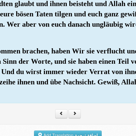
ten glaubt und ihnen beisteht und Allah ein
eure bösen Taten tilgen und euch ganz gewi
en. Wer aber von euch danach ungläubig wird
kommen brachen, haben Wir sie verflucht un
 Sinn der Worte, und sie haben einen Teil 
Und du wirst immer wieder Verrat von ihnen
zeihe ihnen und übe Nachsicht. Gewiß, Allah
Add Translation
إضافة ترجمة