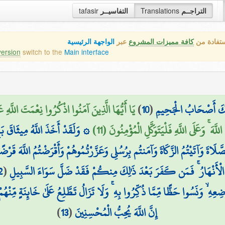
tafasir
التفاسيــر
Translations
التراجــم
ستفادة من
كافة مميزات المشروع
عبر
الواجهة الرئيسية
version
switch to the
Main interface
يَا أَيُّهَا الَّذِينَ آمَنُوا اذْكُرُوا نِعْمَتَ اللَّهِ
)
10
(
َٰئِكَ أَصْحَابُ الْجَحِيمِ
َهَ ۚ وَعَلَى اللَّهِ فَلْيَتَوَكَّلِ الْمُؤْمِنُونَ (11
وَلَقَدْ أَخَذَ اللَّهُ مِيثَاقَ بَنِي 
لصَّلَاةَ وَآتَيْتُمُ الزَّكَاةَ وَآمَنتُم بِرُسُلِي وَعَزَّرْتُمُوهُمْ وَأَقْرَضْتُمُ اللَّهَ 
2
(
الْأَنْهَارُ ۚ فَمَن كَفَرَ بَعْدَ ذَٰلِكَ مِنكُمْ فَقَدْ ضَلَّ سَوَاءَ السَّبِيلِ
وَاضِعِهِ ۙ وَنَسُوا حَظًّا مِّمَّا ذُكِّرُوا بِهِ ۚ وَلَا تَزَالُ تَطَّلِعُ عَلَىٰ خَائِنَةٍ مِّن
)
13
(
إِنَّ اللَّهَ يُحِبُّ الْمُحْسِنِينَ