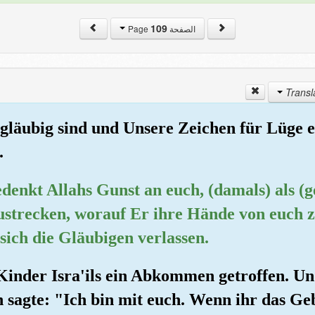
109
الصفحة Page
ngläubig sind und Unsere Zeichen für Lüge e
.
gedenkt Allahs Gunst an euch, (damals) als (
strecken, worauf Er ihre Hände von euch z
 sich die Gläubigen verlassen.
n Kinder Isra'ils ein Abkommen getroffen. U
sagte: "Ich bin mit euch. Wenn ihr das Geb