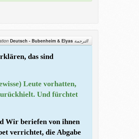
Deutsch - Bubenheim & Elyas
الترجمة Translation
rklären, das sind
gewisse) Leute vorhatten,
urückhielt. Und fürchtet
nd Wir beriefen von ihnen
et verrichtet, die Abgabe