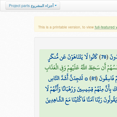
Project parts
أجزاء المشروع
This is a printable version, to view
full-featured 
كَانُوا لَا يَتَنَاهَوْنَ عَن مُّنكَرٍ
)
78
(
دُونَ
نفُسُهُمْ أَن سَخِطَ اللَّهُ عَلَيْهِمْ وَفِي الْعَذَابِ
۞ لَتَجِدَنَّ أَشَدَّ النَّاسِ
)
81
(
هُمْ فَاسِقُونَ
ٰلِكَ بِأَنَّ مِنْهُمْ قِسِّيسِينَ وَرُهْبَانًا وَأَنَّهُمْ لَا
َقُولُونَ رَبَّنَا آمَنَّا فَاكْتُبْنَا مَعَ الشَّاهِدِينَ