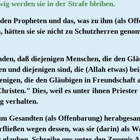
wig werden sie in der Strafe bleiben.
 den Propheten und das, was zu ihm (als Of
, hätten sie sie nicht zu Schutzherren geno
inden, daß diejenigen Menschen, die den Glä
en und diejenigen sind, die (Allah etwas) be
jenigen, die den Gläubigen in Freundschaft 
Christen." Dies, weil es unter ihnen Priest
ig verhalten.
um Gesandten (als Offenbarung) herabgesand
fließen wegen dessen, was sie (darin) als W
r glauben. Schreibe uns unter den Zeugnis A