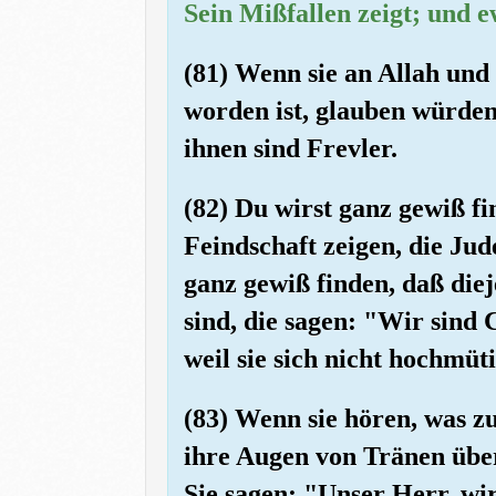
Sein Mißfallen zeigt; und e
(81) Wenn sie an Allah und
worden ist, glauben würden
ihnen sind Frevler.
(82) Du wirst ganz gewiß f
Feindschaft zeigen, die Jud
ganz gewiß finden, daß die
sind, die sagen: "Wir sind 
weil sie sich nicht hochmüt
(83) Wenn sie hören, was z
ihre Augen von Tränen über
Sie sagen: "Unser Herr, wi