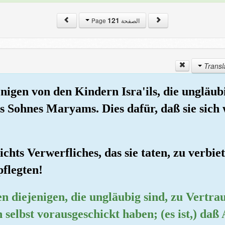
121
الصفحة Page
enigen von den Kindern Isra'ils, die ungläu
 Sohnes Maryams. Dies dafür, daß sie sich w
ichts Verwerfliches, das sie taten, zu verbi
pflegten!
nen diejenigen, die ungläubig sind, zu Vert
h selbst vorausgeschickt haben; (es ist,) da