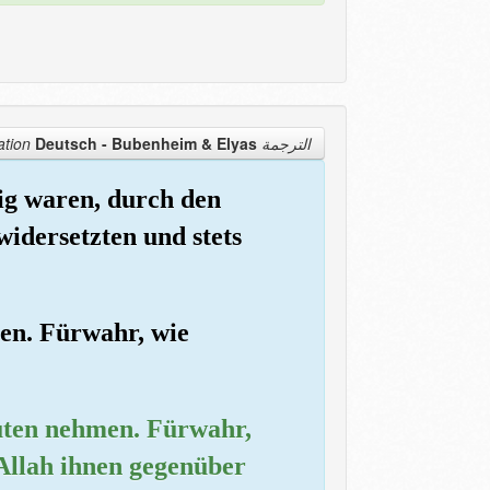
Deutsch - Bubenheim & Elyas
الترجمة Translation
big waren, durch den
idersetzten und stets
eten. Fürwahr, wie
rauten nehmen. Fürwahr,
ß Allah ihnen gegenüber