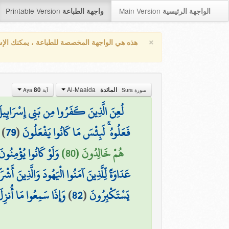
Printable Version
Main Version
الواجهة الرئيسية
واجهة الطباعة
×
هذه هي الواجهة المخصصة للطباعة ، يمكنك الإ
Al-Maaida
80
المائدة
سورة Sura
آية Aya
لُعِنَ الَّذِينَ كَفَرُوا مِن بَنِي إِسْرَائِيلَ
)
79
(
فَعَلُوهُ ۚ لَبِئْسَ مَا كَانُوا يَفْعَلُونَ
هُمْ خَالِدُونَ (80)
وَلَوْ كَانُوا يُؤْمِنُونَ 
عَدَاوَةً لِّلَّذِينَ آمَنُوا الْيَهُودَ وَالَّذِينَ أَشْرَ
وَإِذَا سَمِعُوا مَا أُنزِلَ
)
82
(
يَسْتَكْبِرُونَ