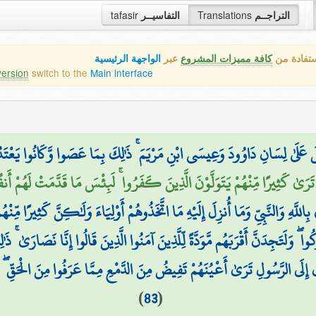
tafasir
التفاسيــر
Translations
التراجــم
ستفادة من
كافة مميزات المشروع
عبر
الواجهة الرئيسية
version
switch to the
Main interface
 عَلَىٰ لِسَانِ دَاوُودَ وَعِيسَى ابْنِ مَرْيَمَ ۚ ذَٰلِكَ بِمَا عَصَوا وَّكَانُوا يَعْتَ
تَرَىٰ كَثِيرًا مِّنْهُمْ يَتَوَلَّوْنَ الَّذِينَ كَفَرُوا ۚ لَبِئْسَ مَا قَدَّمَتْ لَهُمْ أَ
بِاللَّهِ وَالنَّبِيِّ وَمَا أُنزِلَ إِلَيْهِ مَا اتَّخَذُوهُمْ أَوْلِيَاءَ وَلَٰكِنَّ كَثِيرًا مِّنْ
كُوا ۖ وَلَتَجِدَنَّ أَقْرَبَهُم مَّوَدَّةً لِّلَّذِينَ آمَنُوا الَّذِينَ قَالُوا إِنَّا نَصَارَىٰ ۚ ذَ
 إِلَى الرَّسُولِ تَرَىٰ أَعْيُنَهُمْ تَفِيضُ مِنَ الدَّمْعِ مِمَّا عَرَفُوا مِنَ الْحَقِّ ۖ ي
)
83
(