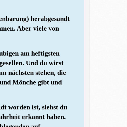
fenbarung) herabgesandt
mmen. Aber viele von
ubigen am heftigsten
igesellen. Und du wirst
am nächsten stehen, die
er und Mönche gibt und
t worden ist, siehst du
ahrheit erkannt haben.
blegenden auf.