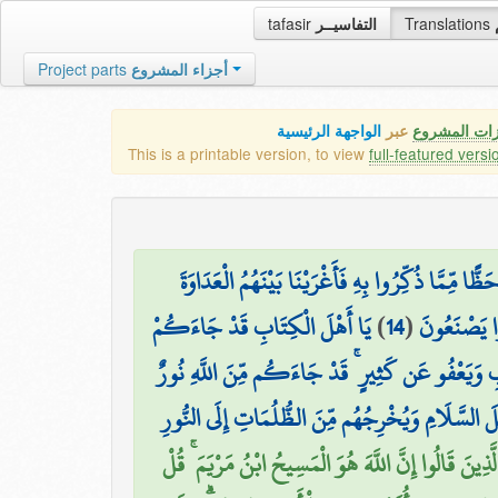
tafasir
التفاسيــر
Translations
Project parts
أجزاء المشروع
زات المشروع
عبر
الواجهة الرئيسية
This is a printable version, to view
full-featured versi
ًا مِّمَّا ذُكِّرُوا بِهِ فَأَغْرَيْنَا بَيْنَهُمُ الْعَدَاوَةَ
يَا أَهْلَ الْكِتَابِ قَدْ جَاءَكُمْ
)
14
(
نُوا يَصْنَعُونَ
ابِ وَيَعْفُو عَن كَثِيرٍ ۚ قَدْ جَاءَكُم مِّنَ اللَّهِ نُورٌ
ُلَ السَّلَامِ وَيُخْرِجُهُم مِّنَ الظُّلُمَاتِ إِلَى النُّورِ
َذِينَ قَالُوا إِنَّ اللَّهَ هُوَ الْمَسِيحُ ابْنُ مَرْيَمَ ۚ قُلْ