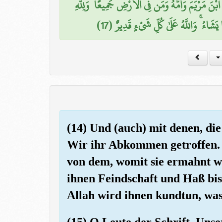
نَ مَرْيَمَ وَأُمَّهُ وَمَن فِي الْأَرْضِ جَمِيعًا ۗ وَلِلَّهِ
شَاءُ ۚ وَاللَّهُ عَلَىٰ كُلِّ شَيْءٍ قَدِيرٌ (17
(14) Und (auch) mit denen, di
Wir ihr Abkommen getroffen. 
von dem, womit sie ermahnt w
ihnen Feindschaft und Haß bi
Allah wird ihnen kundtun, was
(15) O Leute der Schrift, Uns