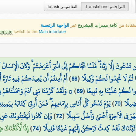
tafasir
التفاسيــر
Translations
التراجــم
ستفادة من
كافة مميزات المشروع
عبر
الواجهة الرئيسية
version
switch to the
Main interface
دْعُونَ إِلَّا إِيَّاهُ ۖ فَلَمَّا نَجَّاكُمْ إِلَى الْبَرِّ أَعْرَضْتُمْ ۚ وَكَانَ الْإِنسَانُ
أَمْ أَمِنتُمْ أَن يُعِيدَكُمْ فِيهِ تَارَةً 
)
68
(
 ثُمَّ لَا تَجِدُوا لَكُمْ وَكِيلًا
وَلَقَدْ كَرَّمْنَا بَنِي آدَمَ وَحَمَلْنَاهُمْ فِي 
)
69
(
ا لَكُمْ عَلَيْنَا بِهِ تَبِيعًا
يَوْمَ نَدْعُو كُلَّ أُنَاسٍ بِإِمَامِهِمْ ۖ فَمَنْ أُوتِيَ كِتَابَهُ بِيَمِين
)
70
(
فْضِيلًا
وَإِن كَادُوا لَيَفْتِنُونَكَ عَنِ ا ۖ
)
72
(
ُوَ فِي الْآخِرَةِ أَعْمَىٰ وَأَضَلُّ سَبِيلًا
إِذًا لَّأَذَقْنَاكَ
)
74
(
ثَبَّتْنَاكَ لَقَدْ كِدتَّ تَرْكَنُ إِلَيْهِمْ شَيْئًا قَلِيلًا