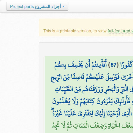
Project parts
أجزاء المشروع
This is a printable version, to view
full-featured 
أَفَأَمِنتُمْ أَن يَخْسِفَ بِكُمْ
)
67
(
 كَفُورًا
أُخْرَىٰ فَيُرْسِلَ عَلَيْكُمْ قَاصِفًا مِّنَ الرِّيحِ
۞ الْبَرِّ وَالْبَحْرِ وَرَزَقْنَاهُم مِّنَ الطَّيِّبَاتِ
ِهِ فَأُولَٰئِكَ يَقْرَءُونَ كِتَابَهُمْ وَلَا يُظْلَمُونَ
لَّذِي أَوْحَيْنَا إِلَيْكَ لِتَفْتَرِيَ عَلَيْنَا غَيْرَهُ
 ضِعْفَ الْحَيَاةِ وَضِعْفَ الْمَمَاتِ ثُمَّ لَا تَجِدُ