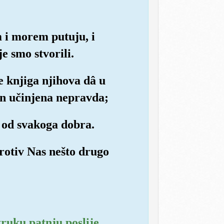
 i morem putuju, i
e smo stvorili.
 knjiga njihova dâ u
dan učinjena nepravda;
o od svakoga dobra.
protiv Nas nešto drugo
truku patnju poslije