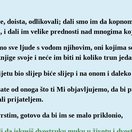
, doista, odlikovali; dali smo im da kopnom
, i dali im velike prednosti nad mnogima koj
o sve ljude s vođom njihovim, oni kojima se
njige svoje i neće im biti ni koliko trun je
jetu bio slijep biće slijep i na onom i dalek
rate od onoga što ti Mi objavljujemo, da bi 
ali prijateljem.
vrstim, gotovo da bi im se malo priklonio,
ali da iskusiš dvostruku muku u životu i dvos