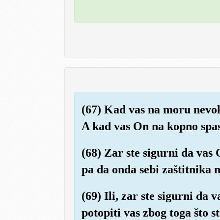
(67) Kad vas na moru nevolj
A kad vas On na kopno spasi
(68) Zar ste sigurni da vas 
pa da onda sebi zaštitnika 
(69) Ili, zar ste sigurni da 
potopiti vas zbog toga što s