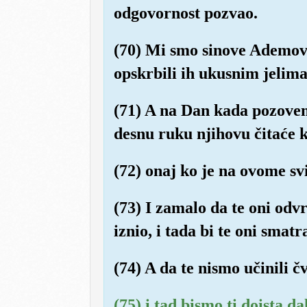
odgovornost pozvao.
(70) Mi smo sinove Ademove
opskrbili ih ukusnim jelima
(71) A na Dan kada pozovem
desnu ruku njihovu čitaće k
(72) onaj ko je na ovome svi
(73) I zamalo da te oni odv
iznio, i tada bi te oni smatr
(74) A da te nismo učinili č
(75) i tad bismo ti doista d