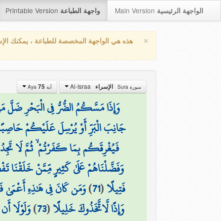
Printable Version
Main Version
الواجهة الرئيسية
واجهة الطباعة
×
هذه هي الواجهة المخصصة للطباعة ، يمكنك الإ
Al-Israa
75
الإسراء
سورة Sura
آية Aya
وَإِذَا مَسَّكُمُ الضُّرُّ فِي الْبَحْرِ ضَلَّ مَن تَ
جَانِبَ الْبَرِّ أَوْ يُرْسِلَ عَلَيْكُمْ حَاصِبًا
فَيُغْرِقَكُم بِمَا كَفَرْتُمْ ۙ ثُمَّ لَا تَجِدُو
وَفَضَّلْنَاهُمْ عَلَىٰ كَثِيرٍ مِّمَّنْ خَلَقْنَا تَ
وَمَن كَانَ فِي هَٰذِهِ أَعْمَىٰ فَه
)
71
(
فَتِيلًا
وَلَوْلَا أَن 
)
73
(
وَإِذًا لَّاتَّخَذُوكَ خَلِيلًا