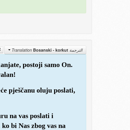
Bosanski - korkut
الترجمة Translation
anjate, postoji samo On.
valan!
eće pješčanu oluju poslati,
ru na vas poslati i
i ko bi Nas zbog vas na