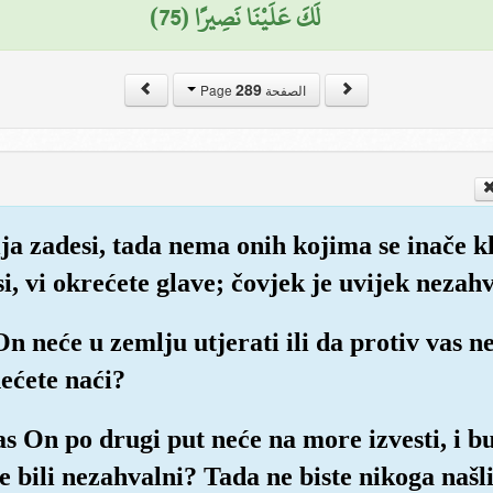
لَكَ عَلَيْنَا نَصِيرًا (75)
289
الصفحة Page
a zadesi, tada nema onih kojima se inače kl
, vi okrećete glave; čovjek je uvijek nezah
On neće u zemlju utjerati ili da protiv vas n
nećete naći?
vas On po drugi put neće na more izvesti, i bu
te bili nezahvalni? Tada ne biste nikoga našl