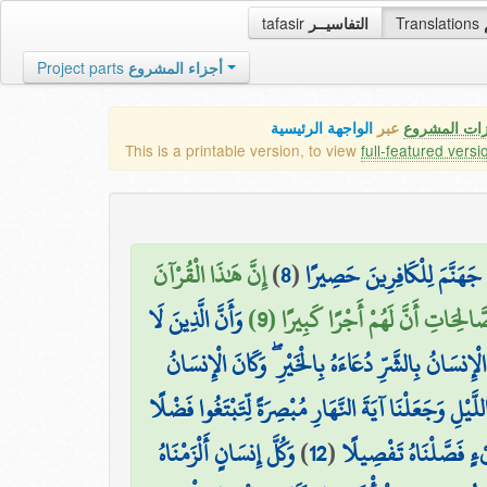
tafasir
التفاسيــر
Translations
Project parts
أجزاء المشروع
زات المشروع
عبر
الواجهة الرئيسية
This is a printable version, to view
full-featured versi
إِنَّ هَٰذَا الْقُرْآنَ
)
8
(
جَهَنَّمَ لِلْكَافِرِينَ حَصِيرًا
صَّالِحَاتِ أَنَّ لَهُمْ أَجْرًا كَبِيرًا (9
وَأَنَّ الَّذِينَ لَا
لْإِنسَانُ بِالشَّرِّ دُعَاءَهُ بِالْخَيْرِ ۖ وَكَانَ الْإِنسَانُ
للَّيْلِ وَجَعَلْنَا آيَةَ النَّهَارِ مُبْصِرَةً لِّتَبْتَغُوا فَضْلًا
وَكُلَّ إِنسَانٍ أَلْزَمْنَاهُ
)
12
(
ْءٍ فَصَّلْنَاهُ تَفْصِيلًا