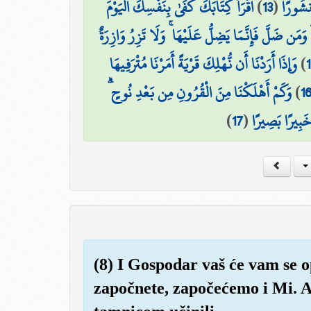
اقْرَأْ كِتَابَكَ كَفَىٰ بِنَفْسِكَ الْيَوْمَ
)
13
(
مَنشُورًا
 وَمَن ضَلَّ فَإِنَّمَا يَضِلُّ عَلَيْهَا ۚ وَلَا تَزِرُ وَازِرَةٌ
وَإِذَا أَرَدْنَا أَن نُّهْلِكَ قَرْيَةً أَمَرْنَا مُتْرَفِيهَا
)
وَكَمْ أَهْلَكْنَا مِنَ الْقُرُونِ مِن بَعْدِ نُوحٍ ۗ
)
1
)
17
(
خَبِيرًا بَصِيرًا
(8) I Gospodar vaš će vam se o
započnete, započećemo i Mi. 