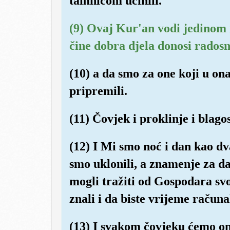
tamnicom učinili.
(9) Ovaj Kur'an vodi jedinom 
čine dobra djela donosi radosn
(10) a da smo za one koji u ona
pripremili.
(11) Čovjek i proklinje i blagos
(12) I Mi smo noć i dan kao d
smo uklonili, a znamenje za da
mogli tražiti od Gospodara svo
znali i da biste vrijeme računa
(13) I svakom čovjeku ćemo ono