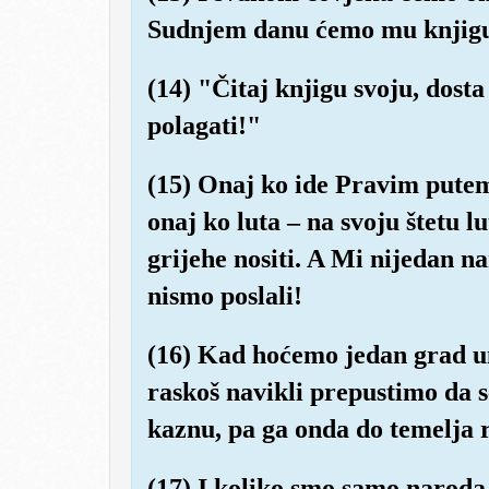
Sudnjem danu ćemo mu knjigu
(14) "Čitaj knjigu svoju, dosta 
polagati!"
(15) Onaj ko ide Pravim putem,
onaj ko luta – na svoju štetu l
grijehe nositi. A Mi nijedan n
nismo poslali!
(16) Kad hoćemo jedan grad un
raskoš navikli prepustimo da s
kaznu, pa ga onda do temelja 
(17) I koliko smo samo naroda 