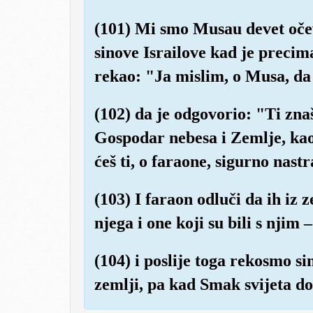
(101) Mi smo Musau devet očev
sinove Israilove kad je preci
rekao: "Ja mislim, o Musa, da s
(102) da je odgovorio: "Ti zna
Gospodar nebesa i Zemlje, kao
ćeš ti, o faraone, sigurno nastr
(103) I faraon odluči da ih iz 
njega i one koji su bili s njim –
(104) i poslije toga rekosmo si
zemlji, pa kad Smak svijeta d