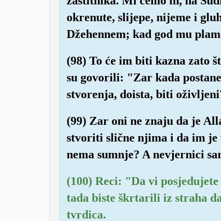
zaštitnikā. Mi ćemo ih, na Sud
okrenute, slijepe, nijeme i glu
Džehennem; kad god mu plame
(98) To će im biti kazna zato š
su govorili: "Zar kada postan
stvorenja, doista, biti oživljen
(99) Zar oni ne znaju da je All
stvoriti slične njima i da im je
nema sumnje? A nevjernici sa
(100) Reci: "Da vi posjedujete
tada biste škrtarili iz straha d
tvrdica.