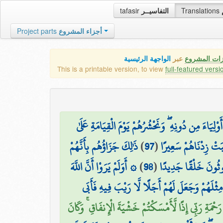
tafasir
التفاسيــر
Translations
Project parts
أجزاء المشروع
زات المشروع
عبر
الواجهة الرئيسية
This is a printable version, to view
full-featured versi
وْلِيَاءَ مِن دُونِهِ ۖ وَنَحْشُرُهُمْ يَوْمَ الْقِيَامَةِ عَلَىٰ
ذَٰلِكَ جَزَاؤُهُم بِأَنَّهُمْ
)
97
(
بَتْ زِدْنَاهُمْ سَعِيرًا
۞ أَوَلَمْ يَرَوْا أَنَّ اللَّهَ
)
98
(
بْعُوثُونَ خَلْقًا جَدِيدًا
ثْلَهُمْ وَجَعَلَ لَهُمْ أَجَلًا لَّا رَيْبَ فِيهِ فَأَبَى
حْمَةِ رَبِّي إِذًا لَّأَمْسَكْتُمْ خَشْيَةَ الْإِنفَاقِ ۚ وَكَانَ