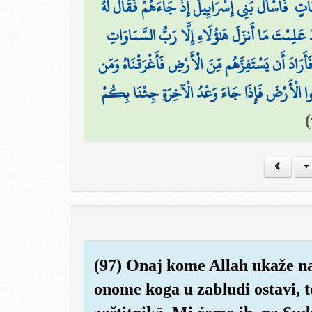
َاتٍ ۖ فَاسْأَلْ بَنِي إِسْرَائِيلَ إِذْ جَاءَهُمْ فَقَالَ لَهُ
ْ عَلِمْتَ مَا أَنزَلَ هَٰؤُلَاءِ إِلَّا رَبُّ السَّمَاوَاتِ
َأَرَادَ أَن يَسْتَفِزَّهُم مِّنَ الْأَرْضِ فَأَغْرَقْنَاهُ وَمَن
ُوا الْأَرْضَ فَإِذَا جَاءَ وَعْدُ الْآخِرَةِ جِئْنَا بِكُمْ
)
(97) Onaj kome Allah ukaže na
onome koga u zabludi ostavi, 