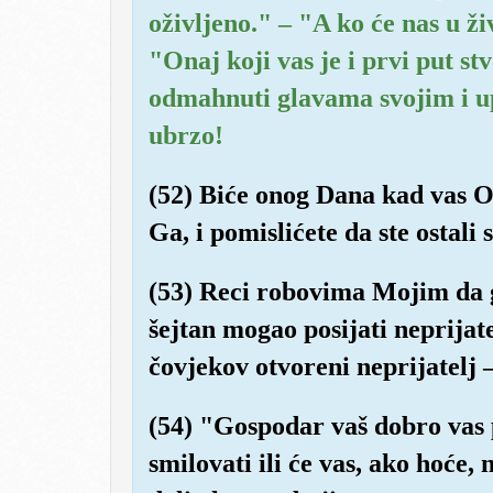
oživljeno." – "A ko će nas u živ
"Onaj koji vas je i prvi put st
odmahnuti glavama svojim i u
ubrzo!
(52) Biće onog Dana kad vas On
Ga, i pomislićete da ste ostal
(53) Reci robovima Mojim da go
šejtan mogao posijati neprijate
čovjekov otvoreni neprijatelj 
(54) "Gospodar vaš dobro vas 
smilovati ili će vas, ako hoće,