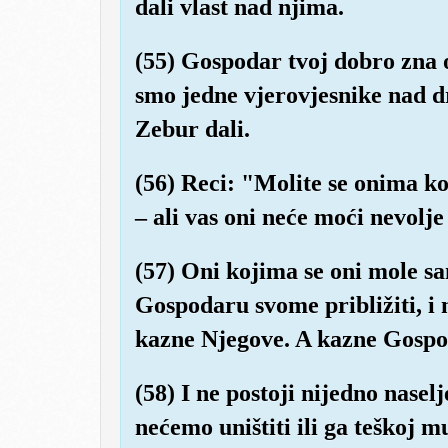
dali vlast nad njima.
(55) Gospodar tvoj dobro zna 
smo jedne vjerovjesnike nad 
Zebur dali.
(56) Reci: "Molite se onima k
– ali vas oni neće moći nevolje 
(57) Oni kojima se oni mole sa
Gospodaru svome približiti, i n
kazne Njegove. A kazne Gospod
(58) I ne postoji nijedno nase
nećemo uništiti ili ga teškoj mu