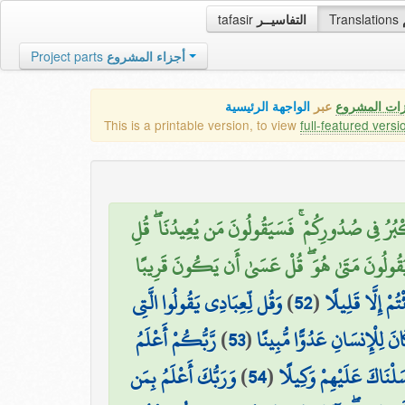
tafasir
التفاسيــر
Translations
Project parts
أجزاء المشروع
زات المشروع
عبر
الواجهة الرئيسية
This is a printable version, to view
full-featured versi
كْبُرُ فِي صُدُورِكُمْ ۚ فَسَيَقُولُونَ مَن يُعِيدُنَا ۖ قُلِ
 وَيَقُولُونَ مَتَىٰ هُوَ ۖ قُلْ عَسَىٰ أَن يَكُونَ قَرِيبًا
وَقُل لِّعِبَادِي يَقُولُوا الَّتِي
)
52
(
ُمْ إِلَّا قَلِيلًا
رَّبُّكُمْ أَعْلَمُ
)
53
(
نَ لِلْإِنسَانِ عَدُوًّا مُّبِينًا
وَرَبُّكَ أَعْلَمُ بِمَن
)
54
(
َلْنَاكَ عَلَيْهِمْ وَكِيلًا