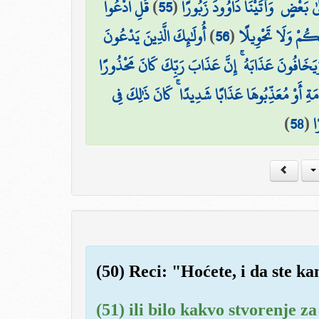
قُلِ ادْعُوا
)
55
(
ىٰ بَعْضٍ ۖ وَآتَيْنَا دَاوُودَ زَبُورًا
أُولَٰئِكَ الَّذِينَ يَدْعُونَ
)
56
(
كُمْ وَلَا تَحْوِيلًا
هُ وَيَخَافُونَ عَذَابَهُ ۚ إِنَّ عَذَابَ رَبِّكَ كَانَ مَحْذُورًا
امَةِ أَوْ مُعَذِّبُوهَا عَذَابًا شَدِيدًا ۚ كَانَ ذَٰلِكَ فِي
)
58
(
ا
(50) Reci: "Hoćete, i da ste ka
(51) ili bilo kakvo stvorenje z