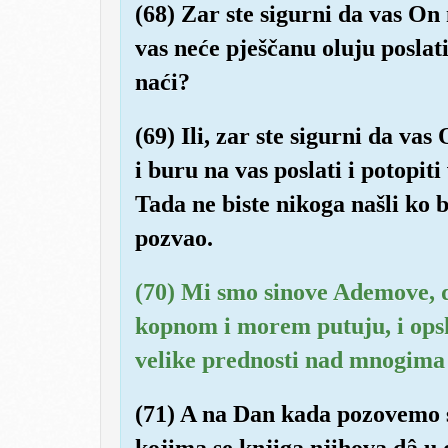
(68) Zar ste sigurni da vas On 
vas neće pješčanu oluju poslati
naći?
(69) Ili, zar ste sigurni da va
i buru na vas poslati i potopiti
Tada ne biste nikoga našli ko 
pozvao.
(70) Mi smo sinove Ademove, do
kopnom i morem putuju, i opskr
velike prednosti nad mnogima 
(71) A na Dan kada pozovemo s
kojima se knjiga njihova dâ u 