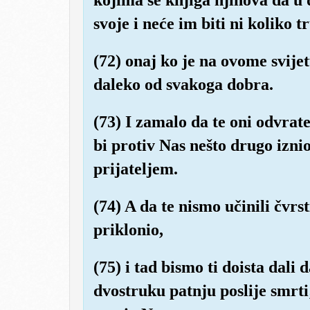
svoje i neće im biti ni koliko
(72) onaj ko je na ovome svijetu
daleko od svakoga dobra.
(73) I zamalo da te oni odvrat
bi protiv Nas nešto drugo iznio,
prijateljem.
(74) A da te nismo učinili čvrs
priklonio,
(75) i tad bismo ti doista dali
dvostruku patnju poslije smrti;