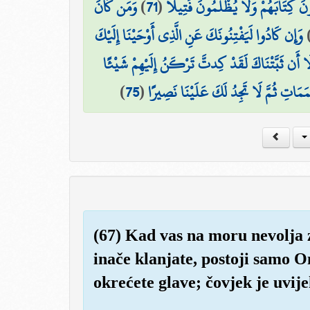
وَمَن كَانَ
)
71
(
ءُونَ كِتَابَهُمْ وَلَا يُظْلَمُونَ فَتِيلًا
وَإِن كَادُوا لَيَفْتِنُونَكَ عَنِ الَّذِي أَوْحَيْنَا إِلَيْكَ
لَا أَن ثَبَّتْنَاكَ لَقَدْ كِدتَّ تَرْكَنُ إِلَيْهِمْ شَيْئًا
)
75
(
َمَاتِ ثُمَّ لَا تَجِدُ لَكَ عَلَيْنَا نَصِيرًا
(67) Kad vas na moru nevolja 
inače klanjate, postoji samo O
okrećete glave; čovjek je uvij