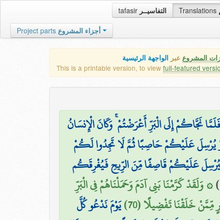
tafasir
التفاسيــر
Translations
Project parts
أجزاء المشروع
زات المشروع
عبر
الواجهة الرئيسية
This is a printable version, to view
full-featured versi
لَمَّا نَجَّاكُمْ إِلَى الْبَرِّ أَعْرَضْتُمْ ۚ وَكَانَ الْإِنسَانُ
وْ يُرْسِلَ عَلَيْكُمْ حَاصِبًا ثُمَّ لَا تَجِدُوا لَكُمْ
َيُرْسِلَ عَلَيْكُمْ قَاصِفًا مِّنَ الرِّيحِ فَيُغْرِقَكُم
۞ وَلَقَدْ كَرَّمْنَا بَنِي آدَمَ وَحَمَلْنَاهُمْ فِي الْبَرِّ
)
رٍ مِّمَّنْ خَلَقْنَا تَفْضِيلًا (70
يَوْمَ نَدْعُو كُلَّ