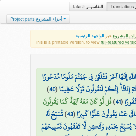
tafasir
التفاسيــر
Translations
Project parts
أجزاء المشروع
زات المشروع
عبر
الواجهة الرئيسية
This is a printable version, to view
full-featured versi
للَّهِ إِلَٰهًا آخَرَ فَتُلْقَىٰ فِي جَهَنَّمَ مَلُومًا مَّدْحُورًا
)
40
(
ِ إِنَاثًا ۚ إِنَّكُمْ لَتَقُولُونَ قَوْلًا عَظِيمًا
قُل لَّوْ كَانَ مَعَهُ آلِهَةٌ كَمَا يَقُولُونَ
)
41
(
نُفُورًا
تُسَبِّحُ لَهُ
)
43
(
الَىٰ عَمَّا يَقُولُونَ عُلُوًّا كَبِيرًا
ا يُسَبِّحُ بِحَمْدِهِ وَلَٰكِن لَّا تَفْقَهُونَ تَسْبِيحَهُمْ