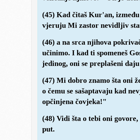
(45) Kad čitaš Kur'an, između t
vjeruju Mi zastor nevidljiv st
(46) a na srca njihova pokrivač
učinimo. I kad ti spomeneš G
jedinog, oni se preplašeni daju
(47) Mi dobro znamo šta oni žel
o čemu se sašaptavaju kad nevj
opčinjena čovjeka!"
(48) Vidi šta o tebi oni govore
put.