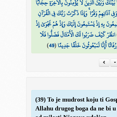
 بَيْنَكَ وَبَيْنَ الَّذِينَ لَا يُؤْمِنُونَ بِالْآخِرَةِ حِجَابًا
َفِي آذَانِهِمْ وَقْرًا ۚ وَإِذَا ذَكَرْتَ رَبَّكَ فِي الْقُرْآنِ
َمِعُونَ بِهِ إِذْ يَسْتَمِعُونَ إِلَيْكَ وَإِذْ هُمْ نَجْوَىٰ إِذْ
انظُرْ كَيْفَ ضَرَبُوا لَكَ الْأَمْثَالَ فَضَلُّوا فَلَا
)
49
(
رُفَاتًا أَإِنَّا لَمَبْعُوثُونَ خَلْقًا جَدِيدًا
(39) To je mudrost koju ti Gos
Allahu drugog boga da ne bi 