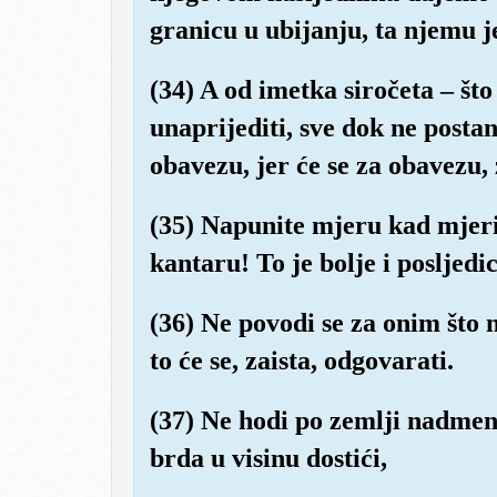
granicu u ubijanju, ta njemu je
(34) A od imetka siročeta – što
unaprijediti, sve dok ne postan
obavezu, jer će se za obavezu, 
(35) Napunite mjeru kad mjerit
kantaru! To je bolje i posljedic
(36) Ne povodi se za onim što ne
to će se, zaista, odgovarati.
(37) Ne hodi po zemlji nadmeno
brda u visinu dostići,