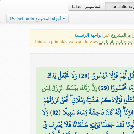
tafasir
التفاسيــر
Translations
Project parts
أجزاء المشروع
زات المشروع
عبر
الواجهة الرئيسية
This is a printable version, to view
full-featured versi
وَلَا تَجْعَلْ يَدَكَ
)
28
(
قُل لَّهُمْ قَوْلًا مَّيْسُورًا
إِنَّ رَبَّكَ يَبْسُطُ الرِّزْقَ لِمَن
)
29
(
ومًا مَّحْسُورًا
قْتُلُوا أَوْلَادَكُمْ خَشْيَةَ إِمْلَاقٍ ۖ نَّحْنُ نَرْزُقُهُمْ
وَلَا
)
32
(
 الزِّنَا ۖ إِنَّهُ كَانَ فَاحِشَةً وَسَاءَ سَبِيلًا
ْلُومًا فَقَدْ جَعَلْنَا لِوَلِيِّهِ سُلْطَانًا فَلَا يُسْرِف فِّي