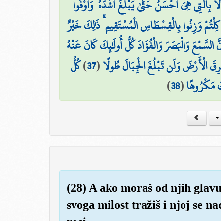
لَّا بِالَّتِي هِيَ أَحْسَنُ حَتَّىٰ يَبْلُغَ أَشُدَّهُ ۚ وَأَوْفُوا
ا كِلْتُمْ وَزِنُوا بِالْقِسْطَاسِ الْمُسْتَقِيمِ ۚ ذَٰلِكَ خَيْرٌ
 السَّمْعَ وَالْبَصَرَ وَالْفُؤَادَ كُلُّ أُولَٰئِكَ كَانَ عَنْهُ
كُلُّ
)
37
(
رِقَ الْأَرْضَ وَلَن تَبْلُغَ الْجِبَالَ طُولًا
)
38
(
كَ مَكْرُوهًا
(28) A ako moraš od njih glav
svoga milost tražiš i njoj se n