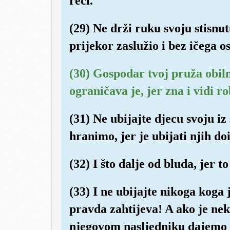
reci.
(29) Ne drži ruku svoju stisnut
prijekor zaslužio i bez ičega os
(30) Gospodar tvoj pruža obil
ograničava je, jer zna i vidi r
(31) Ne ubijajte djecu svoju iz
hranimo, jer je ubijati njih doi
(32) I što dalje od bluda, jer t
(33) I ne ubijajte nikoga koga 
pravda zahtijeva! A ako je nek
njegovom nasljedniku dajemo v