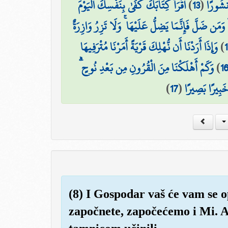
اقْرَأْ كِتَابَكَ كَفَىٰ بِنَفْسِكَ الْيَوْمَ
)
13
(
مَنشُورًا
 وَمَن ضَلَّ فَإِنَّمَا يَضِلُّ عَلَيْهَا ۚ وَلَا تَزِرُ وَازِرَةٌ
وَإِذَا أَرَدْنَا أَن نُّهْلِكَ قَرْيَةً أَمَرْنَا مُتْرَفِيهَا
)
وَكَمْ أَهْلَكْنَا مِنَ الْقُرُونِ مِن بَعْدِ نُوحٍ ۗ
)
1
)
17
(
خَبِيرًا بَصِيرًا
(8) I Gospodar vaš će vam se o
započnete, započećemo i Mi. 