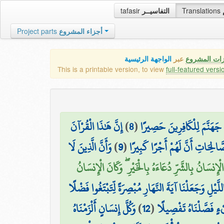
tafasir
التفاسيــر
Translations
Project parts
أجزاء المشروع
زات المشروع
عبر
الواجهة الرئيسية
This is a printable version, to view
full-featured versi
إِنَّ هَٰذَا الْقُرْآنَ
)
8
(
جَهَنَّمَ لِلْكَافِرِينَ حَصِيرًا
وَأَنَّ الَّذِينَ لَا
)
9
(
صَّالِحَاتِ أَنَّ لَهُمْ أَجْرًا كَبِيرًا
لْإِنسَانُ بِالشَّرِّ دُعَاءَهُ بِالْخَيْرِ ۖ وَكَانَ الْإِنسَانُ
للَّيْلِ وَجَعَلْنَا آيَةَ النَّهَارِ مُبْصِرَةً لِّتَبْتَغُوا فَضْلًا
وَكُلَّ إِنسَانٍ أَلْزَمْنَاهُ
)
12
(
ْءٍ فَصَّلْنَاهُ تَفْصِيلًا