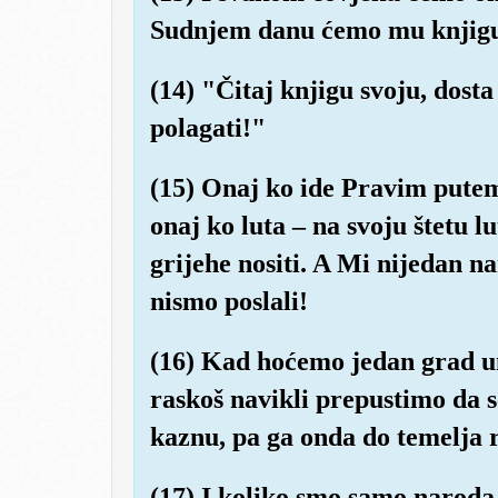
Sudnjem danu ćemo mu knjigu
(14) "Čitaj knjigu svoju, dosta 
polagati!"
(15) Onaj ko ide Pravim putem,
onaj ko luta – na svoju štetu l
grijehe nositi. A Mi nijedan n
nismo poslali!
(16) Kad hoćemo jedan grad un
raskoš navikli prepustimo da s
kaznu, pa ga onda do temelja 
(17) I koliko smo samo naroda 