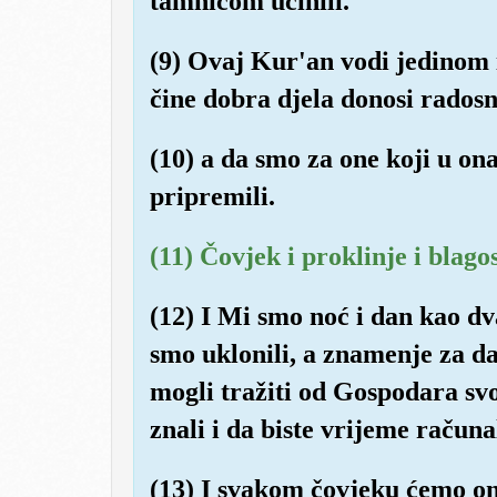
tamnicom učinili.
(9) Ovaj Kur'an vodi jedinom 
čine dobra djela donosi radosn
(10) a da smo za one koji u ona
pripremili.
(11) Čovjek i proklinje i blagos
(12) I Mi smo noć i dan kao d
smo uklonili, a znamenje za da
mogli tražiti od Gospodara svo
znali i da biste vrijeme računa
(13) I svakom čovjeku ćemo ono