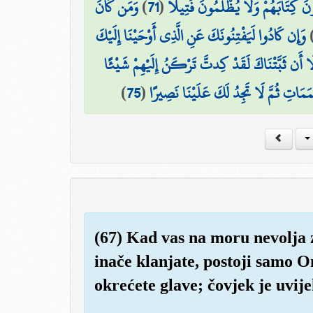
وَمَن كَانَ
)
71
(
ءُونَ كِتَابَهُمْ وَلَا يُظْلَمُونَ فَتِيلًا
وَإِن كَادُوا لَيَفْتِنُونَكَ عَنِ الَّذِي أَوْحَيْنَا إِلَيْكَ
لَا أَن ثَبَّتْنَاكَ لَقَدْ كِدتَّ تَرْكَنُ إِلَيْهِمْ شَيْئًا
)
75
(
َمَاتِ ثُمَّ لَا تَجِدُ لَكَ عَلَيْنَا نَصِيرًا
(67) Kad vas na moru nevolja 
inače klanjate, postoji samo O
okrećete glave; čovjek je uvij