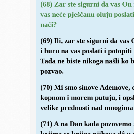
(68) Zar ste sigurni da vas On 
vas neće pješčanu oluju poslati
naći?
(69) Ili, zar ste sigurni da va
i buru na vas poslati i potopiti
Tada ne biste nikoga našli ko 
pozvao.
(70) Mi smo sinove Ademove, do
kopnom i morem putuju, i opskr
velike prednosti nad mnogima 
(71) A na Dan kada pozovemo s
kojima se knjiga njihova dâ u 