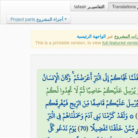
tafasir
التفاسيــر
Translations
Project parts
أجزاء المشروع
زات المشروع
عبر
الواجهة الرئيسية
This is a printable version, to view
full-featured versi
لَمَّا نَجَّاكُمْ إِلَى الْبَرِّ أَعْرَضْتُمْ ۚ وَكَانَ الْإِنسَانُ
وْ يُرْسِلَ عَلَيْكُمْ حَاصِبًا ثُمَّ لَا تَجِدُوا لَكُمْ
َيُرْسِلَ عَلَيْكُمْ قَاصِفًا مِّنَ الرِّيحِ فَيُغْرِقَكُم
۞ وَلَقَدْ كَرَّمْنَا بَنِي آدَمَ وَحَمَلْنَاهُمْ فِي الْبَرِّ
)
يَوْمَ نَدْعُو كُلَّ
)
70
(
يرٍ مِّمَّنْ خَلَقْنَا تَفْضِيلًا