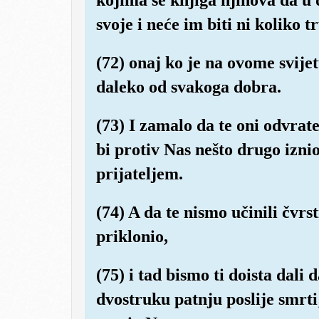
svoje i neće im biti ni koliko
(72) onaj ko je na ovome svijetu
daleko od svakoga dobra.
(73) I zamalo da te oni odvrat
bi protiv Nas nešto drugo iznio,
prijateljem.
(74) A da te nismo učinili čvrs
priklonio,
(75) i tad bismo ti doista dali
dvostruku patnju poslije smrti;