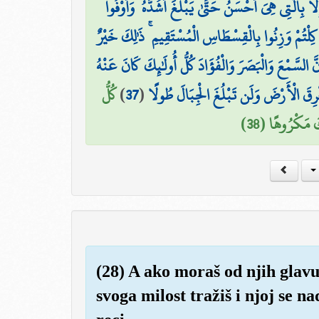
لَّا بِالَّتِي هِيَ أَحْسَنُ حَتَّىٰ يَبْلُغَ أَشُدَّهُ ۚ وَأَوْفُوا
ا كِلْتُمْ وَزِنُوا بِالْقِسْطَاسِ الْمُسْتَقِيمِ ۚ ذَٰلِكَ خَيْرٌ
 السَّمْعَ وَالْبَصَرَ وَالْفُؤَادَ كُلُّ أُولَٰئِكَ كَانَ عَنْهُ
كُلُّ
)
37
(
رِقَ الْأَرْضَ وَلَن تَبْلُغَ الْجِبَالَ طُولًا
كَ مَكْرُوهًا (38
(28) A ako moraš od njih glav
svoga milost tražiš i njoj se n