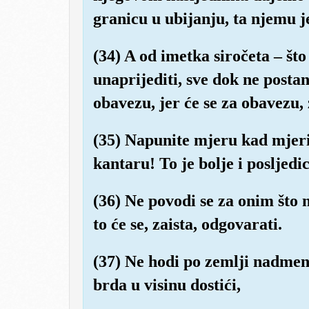
granicu u ubijanju, ta njemu je
(34) A od imetka siročeta – što
unaprijediti, sve dok ne postan
obavezu, jer će se za obavezu, 
(35) Napunite mjeru kad mjerit
kantaru! To je bolje i posljedic
(36) Ne povodi se za onim što ne
to će se, zaista, odgovarati.
(37) Ne hodi po zemlji nadmeno
brda u visinu dostići,