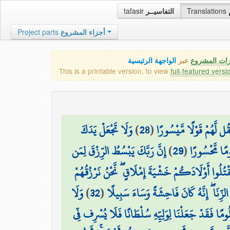
tafasir
التفاسيــر
Translations
Project parts
أجزاء المشروع
زات المشروع
عبر
الواجهة الرئيسية
This is a printable version, to view
full-featured versi
وَلَا تَجْعَلْ يَدَكَ
)
28
(
قُل لَّهُمْ قَوْلًا مَّيْسُورًا
إِنَّ رَبَّكَ يَبْسُطُ الرِّزْقَ لِمَن
)
29
(
ومًا مَّحْسُورًا
قْتُلُوا أَوْلَادَكُمْ خَشْيَةَ إِمْلَاقٍ ۖ نَّحْنُ نَرْزُقُهُمْ
وَلَا
)
32
(
 الزِّنَا ۖ إِنَّهُ كَانَ فَاحِشَةً وَسَاءَ سَبِيلًا
ْلُومًا فَقَدْ جَعَلْنَا لِوَلِيِّهِ سُلْطَانًا فَلَا يُسْرِف فِّي