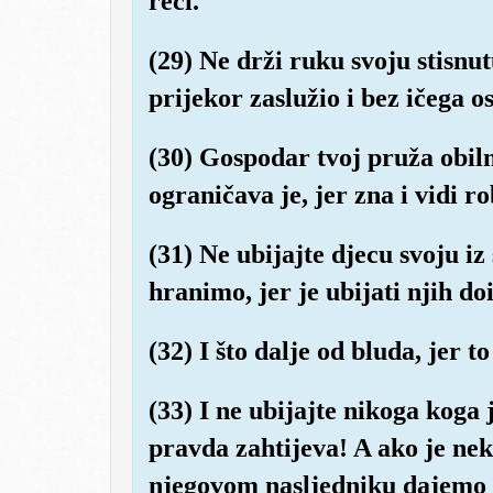
reci.
(29) Ne drži ruku svoju stisnut
prijekor zaslužio i bez ičega os
(30) Gospodar tvoj pruža obil
ograničava je, jer zna i vidi r
(31) Ne ubijajte djecu svoju iz
hranimo, jer je ubijati njih doi
(32) I što dalje od bluda, jer t
(33) I ne ubijajte nikoga koga 
pravda zahtijeva! A ako je nek
njegovom nasljedniku dajemo v