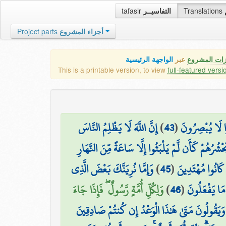
tafasir
التفاسيــر
Translations
Project parts
أجزاء المشروع
زات المشروع
عبر
الواجهة الرئيسية
This is a printable version, to view
full-featured versi
إِنَّ اللَّهَ لَا يَظْلِمُ النَّاسَ
)
43
(
وا لَا يُبْصِرُونَ
َحْشُرُهُمْ كَأَن لَّمْ يَلْبَثُوا إِلَّا سَاعَةً مِّنَ النَّهَارِ
وَإِمَّا نُرِيَنَّكَ بَعْضَ الَّذِي
)
45
(
ا كَانُوا مُهْتَدِينَ
وَلِكُلِّ أُمَّةٍ رَّسُولٌ ۖ فَإِذَا جَاءَ
)
46
(
ٰ مَا يَفْعَلُونَ
وَيَقُولُونَ مَتَىٰ هَٰذَا الْوَعْدُ إِن كُنتُمْ صَادِقِينَ