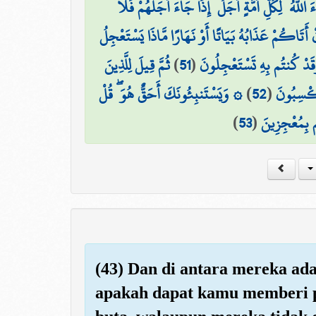
للَّهُ ۗ لِكُلِّ أُمَّةٍ أَجَلٌ ۚ إِذَا جَاءَ أَجَلُهُمْ فَلَا
ِنْ أَتَاكُمْ عَذَابُهُ بَيَاتًا أَوْ نَهَارًا مَّاذَا يَسْتَعْجِلُ
ثُمَّ قِيلَ لِلَّذِينَ
)
51
(
 وَقَدْ كُنتُم بِهِ تَسْتَعْجِلُونَ
۞ وَيَسْتَنبِئُونَكَ أَحَقٌّ هُوَ ۖ قُلْ
)
52
(
تَكْسِبُونَ
)
53
(
تُم بِمُعْجِزِينَ
(43) Dan di antara mereka ad
apakah dapat kamu memberi p