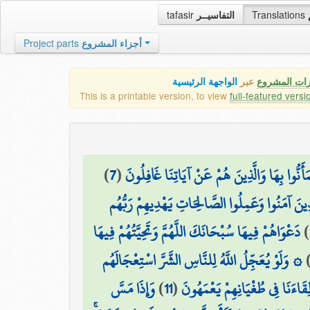
tafasir
التفاسيــر
Translations
Project parts
أجزاء المشروع
زات المشروع
عبر
الواجهة الرئيسية
This is a printable version, to view
full-featured versi
)
7
(
مَأَنُّوا بِهَا وَالَّذِينَ هُمْ عَنْ آيَاتِنَا غَافِلُونَ
َّذِينَ آمَنُوا وَعَمِلُوا الصَّالِحَاتِ يَهْدِيهِمْ رَبُّهُم
دَعْوَاهُمْ فِيهَا سُبْحَانَكَ اللَّهُمَّ وَتَحِيَّتُهُمْ فِيهَا
)
۞ وَلَوْ يُعَجِّلُ اللَّهُ لِلنَّاسِ الشَّرَّ اسْتِعْجَالَهُم
وَإِذَا مَسَّ
)
11
(
لِقَاءَنَا فِي طُغْيَانِهِمْ يَعْمَهُونَ