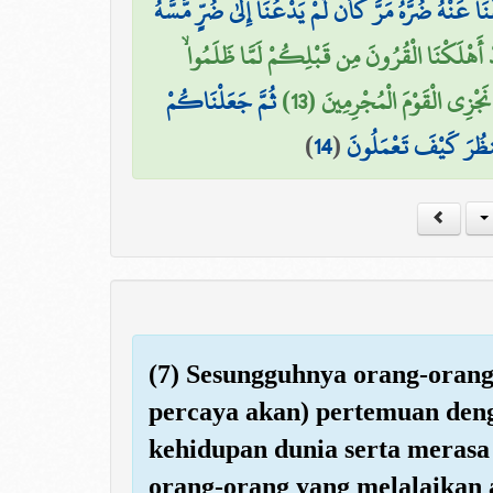
ْنَا عَنْهُ ضُرَّهُ مَرَّ كَأَن لَّمْ يَدْعُنَا إِلَىٰ ضُرٍّ مَّسَّهُ
َدْ أَهْلَكْنَا الْقُرُونَ مِن قَبْلِكُمْ لَمَّا ظَلَمُوا
 نَجْزِي الْقَوْمَ الْمُجْرِمِينَ (13
ثُمَّ جَعَلْنَاكُمْ
)
14
(
نظُرَ كَيْفَ تَعْمَلُونَ
(7) Sesungguhnya orang-orang
percaya akan) pertemuan den
kehidupan dunia serta merasa
orang-orang yang melalaikan 