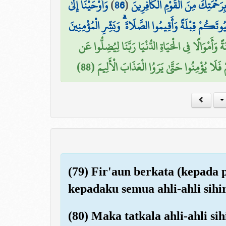
وَأَوْحَيْنَا إِلَىٰ
)
86
(
 بِرَحْمَتِكَ مِنَ الْقَوْمِ الْكَافِرِينَ
تَكُمْ قِبْلَةً وَأَقِيمُوا الصَّلَاةَ ۗ وَبَشِّرِ الْمُؤْمِنِينَ
 وَأَمْوَالًا فِي الْحَيَاةِ الدُّنْيَا رَبَّنَا لِيُضِلُّوا عَن
فَلَا يُؤْمِنُوا حَتَّىٰ يَرَوُا الْعَذَابَ الْأَلِيمَ (88
(79) Fir'aun berkata (kepad
kepadaku semua ahli-ahli sihi
(80) Maka tatkala ahli-ahli si