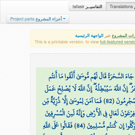
tafasir
التفاسيــر
Translations
Project parts
أجزاء المشروع
زات المشروع
عبر
الواجهة الرئيسية
This is a printable version, to view
full-featured versi
ا جَاءَ السَّحَرَةُ قَالَ لَهُم مُّوسَىٰ أَلْقُوا مَا أَنتُم
 ۖ إِنَّ اللَّهَ سَيُبْطِلُهُ ۖ إِنَّ اللَّهَ لَا يُصْلِحُ عَمَلَ
فَمَا آمَنَ لِمُوسَىٰ إِلَّا ذُرِّيَّةٌ مِّن
)
82
(
لْمُجْرِمُونَ
فِرْعَوْنَ لَعَالٍ فِي الْأَرْضِ وَإِنَّهُ لَمِنَ الْمُسْرِفِينَ
فَقَالُوا عَلَى اللَّهِ
)
84
(
وَكَّلُوا إِن كُنتُم مُّسْلِمِينَ