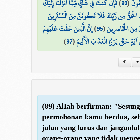
فَإِن كُنتَ فِي شَكٍّ مِّمَّا أَنزَلْنَا إِلَيْكَ
)
93
(
ِفُونَ
 الْحَقُّ مِن رَّبِّكَ فَلَا تَكُونَنَّ مِنَ الْمُمْتَرِينَ
إِنَّ الَّذِينَ حَقَّتْ عَلَيْهِمْ
)
95
(
نَ مِنَ الْخَاسِرِينَ
)
97
(
ُ آيَةٍ حَتَّىٰ يَرَوُا الْعَذَابَ الْأَلِيمَ
(89) AlIah berfirman: "Sesun
permohonan kamu berdua, seb
jalan yang lurus dan janganla
orang-orang yang tidak menge