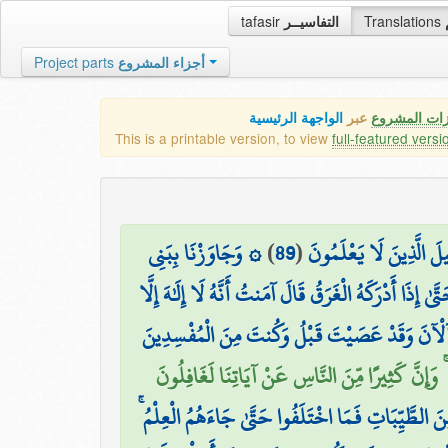
tafasir
التفاسيــر
Translations
Project parts
أجزاء المشروع
زات المشروع
عبر
الواجهة الرئيسية
This is a printable version, to view
full-featured versi
۞ وَجَاوَزْنَا بِبَنِي
)
89
(
لَ الَّذِينَ لَا يَعْلَمُونَ
َىٰ إِذَا أَدْرَكَهُ الْغَرَقُ قَالَ آمَنتُ أَنَّهُ لَا إِلَٰهَ إِلَّا
لْآنَ وَقَدْ عَصَيْتَ قَبْلُ وَكُنتَ مِنَ الْمُفْسِدِينَ
 وَإِنَّ كَثِيرًا مِّنَ النَّاسِ عَنْ آيَاتِنَا لَغَافِلُونَ
 مِّنَ الطَّيِّبَاتِ فَمَا اخْتَلَفُوا حَتَّىٰ جَاءَهُمُ الْعِلْمُ