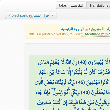
tafasir
التفاسيــر
Translations
Project parts
أجزاء المشروع
زات المشروع
عبر
الواجهة الرئيسية
This is a printable version, to view
full-featured versi
إِنَّ اللَّهَ لَا يَظْلِمُ النَّاسَ
)
43
(
وا لَا يُبْصِرُونَ
َحْشُرُهُمْ كَأَن لَّمْ يَلْبَثُوا إِلَّا سَاعَةً مِّنَ النَّهَارِ
وَإِمَّا نُرِيَنَّكَ بَعْضَ الَّذِي
)
45
(
ا كَانُوا مُهْتَدِينَ
وَلِكُلِّ أُمَّةٍ رَّسُولٌ ۖ فَإِذَا جَاءَ
)
46
(
ٰ مَا يَفْعَلُونَ
وَيَقُولُونَ مَتَىٰ هَٰذَا الْوَعْدُ إِن كُنتُمْ صَادِقِينَ