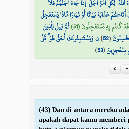
للَّهُ ۗ لِكُلِّ أُمَّةٍ أَجَلٌ ۚ إِذَا جَاءَ أَجَلُهُمْ فَلَا
ِنْ أَتَاكُمْ عَذَابُهُ بَيَاتًا أَوْ نَهَارًا مَّاذَا يَسْتَعْجِلُ
وَقَدْ كُنتُم بِهِ تَسْتَعْجِلُونَ (51
ثُمَّ قِيلَ لِلَّذِينَ
۞ وَيَسْتَنبِئُونَكَ أَحَقٌّ هُوَ ۖ قُلْ
)
52
(
تَكْسِبُونَ
)
53
(
تُم بِمُعْجِزِينَ
(43) Dan di antara mereka ad
apakah dapat kamu memberi p