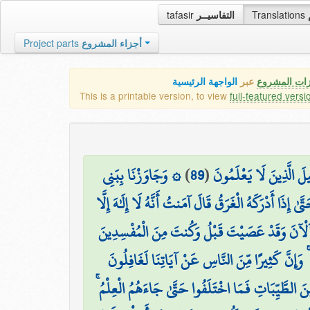
tafasir
التفاسيــر
Translations
Project parts
أجزاء المشروع
زات المشروع
عبر
الواجهة الرئيسية
This is a printable version, to view
full-featured versi
۞ وَجَاوَزْنَا بِبَنِي
)
89
(
لَ الَّذِينَ لَا يَعْلَمُونَ
َىٰ إِذَا أَدْرَكَهُ الْغَرَقُ قَالَ آمَنتُ أَنَّهُ لَا إِلَٰهَ إِلَّا
لْآنَ وَقَدْ عَصَيْتَ قَبْلُ وَكُنتَ مِنَ الْمُفْسِدِينَ
 وَإِنَّ كَثِيرًا مِّنَ النَّاسِ عَنْ آيَاتِنَا لَغَافِلُونَ
 مِّنَ الطَّيِّبَاتِ فَمَا اخْتَلَفُوا حَتَّىٰ جَاءَهُمُ الْعِلْمُ