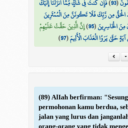
فَإِن كُنتَ فِي شَكٍّ مِّمَّا أَنزَلْنَا إِلَيْكَ
)
93
(
ِفُونَ
 الْحَقُّ مِن رَّبِّكَ فَلَا تَكُونَنَّ مِنَ الْمُمْتَرِينَ
إِنَّ الَّذِينَ حَقَّتْ عَلَيْهِمْ
)
95
(
نَ مِنَ الْخَاسِرِينَ
)
97
(
ُ آيَةٍ حَتَّىٰ يَرَوُا الْعَذَابَ الْأَلِيمَ
(89) AlIah berfirman: "Sesun
permohonan kamu berdua, seb
jalan yang lurus dan janganla
orang-orang yang tidak menge