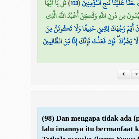
قُلْ يَا أَيُّهَا
)
103
(
كَ حَقًّا عَلَيْنَا نُنجِ الْمُؤْمِنِينَ
ُدُونَ مِن دُونِ اللَّهِ وَلَٰكِنْ أَعْبُدُ اللَّهَ الَّذِي
َنْ أَقِمْ وَجْهَكَ لِلدِّينِ حَنِيفًا وَلَا تَكُونَنَّ مِنَ
ا يَضُرُّكَ ۖ فَإِن فَعَلْتَ فَإِنَّكَ إِذًا مِّنَ الظَّالِمِينَ
(98) Dan mengapa tidak ada (
lalu imannya itu bermanfaat 