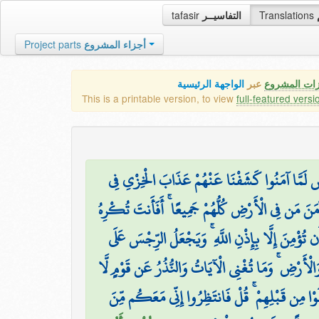
tafasir
التفاسيــر
Translations
Project parts
أجزاء المشروع
زات المشروع
عبر
الواجهة الرئيسية
This is a printable version, to view
full-featured versi
ونُسَ لَمَّا آمَنُوا كَشَفْنَا عَنْهُمْ عَذَابَ الْخِزْيِ فِي
آمَنَ مَن فِي الْأَرْضِ كُلُّهُمْ جَمِيعًا ۚ أَفَأَنتَ تُكْرِهُ
 تُؤْمِنَ إِلَّا بِإِذْنِ اللَّهِ ۚ وَيَجْعَلُ الرِّجْسَ عَلَى
لْأَرْضِ ۚ وَمَا تُغْنِي الْآيَاتُ وَالنُّذُرُ عَن قَوْمٍ لَّا
لَوْا مِن قَبْلِهِمْ ۚ قُلْ فَانتَظِرُوا إِنِّي مَعَكُم مِّنَ