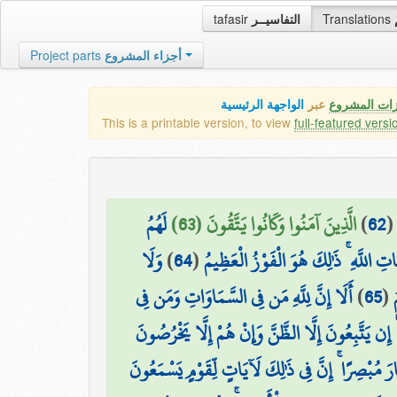
tafasir
التفاسيــر
Translations
Project parts
أجزاء المشروع
زات المشروع
عبر
الواجهة الرئيسية
This is a printable version, to view
full-featured versi
لَهُمُ
الَّذِينَ آمَنُوا وَكَانُوا يَتَّقُونَ (63)
)
62
وَلَا
)
64
(
َاتِ اللَّهِ ۚ ذَٰلِكَ هُوَ الْفَوْزُ الْعَظِيمُ
أَلَا إِنَّ لِلَّهِ مَن فِي السَّمَاوَاتِ وَمَن فِي
)
65
(
ُ
إِن يَتَّبِعُونَ إِلَّا الظَّنَّ وَإِنْ هُمْ إِلَّا يَخْرُصُونَ
َ مُبْصِرًا ۚ إِنَّ فِي ذَٰلِكَ لَآيَاتٍ لِّقَوْمٍ يَسْمَعُونَ