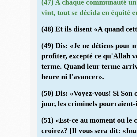
(47) A chaque communauté un 
vint, tout se décida en équité e
(48) Et ils disent «A quand cet
(49) Dis: «Je ne détiens pour 
profiter, excepté ce qu'Allah
terme. Quand leur terme arrive
heure ni l'avancer».
(50) Dis: «Voyez-vous! Si Son 
jour, les criminels pourraient-
(51) «Est-ce au moment où le 
croirez? [Il vous sera dit: «In