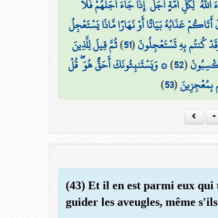
للَّهُ ۗ لِكُلِّ أُمَّةٍ أَجَلٌ ۚ إِذَا جَاءَ أَجَلُهُمْ فَلَا
ِنْ أَتَاكُمْ عَذَابُهُ بَيَاتًا أَوْ نَهَارًا مَّاذَا يَسْتَعْجِلُ
ثُمَّ قِيلَ لِلَّذِينَ
)
51
(
 وَقَدْ كُنتُم بِهِ تَسْتَعْجِلُونَ
۞ وَيَسْتَنبِئُونَكَ أَحَقٌّ هُوَ ۖ قُلْ
)
52
(
تَكْسِبُونَ
)
53
(
تُم بِمُعْجِزِينَ
(43) Et il en est parmi eux qui
guider les aveugles, même s'ils