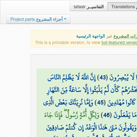
tafasir
التفاسيــر
Translations
Project parts
أجزاء المشروع
زات المشروع
عبر
الواجهة الرئيسية
This is a printable version, to view
full-featured versi
إِنَّ اللَّهَ لَا يَظْلِمُ النَّاسَ
)
43
(
وا لَا يُبْصِرُونَ
َحْشُرُهُمْ كَأَن لَّمْ يَلْبَثُوا إِلَّا سَاعَةً مِّنَ النَّهَارِ
وَإِمَّا نُرِيَنَّكَ بَعْضَ الَّذِي
)
45
(
ا كَانُوا مُهْتَدِينَ
وَلِكُلِّ أُمَّةٍ رَّسُولٌ ۖ فَإِذَا جَاءَ
)
46
(
ٰ مَا يَفْعَلُونَ
وَيَقُولُونَ مَتَىٰ هَٰذَا الْوَعْدُ إِن كُنتُمْ صَادِقِينَ