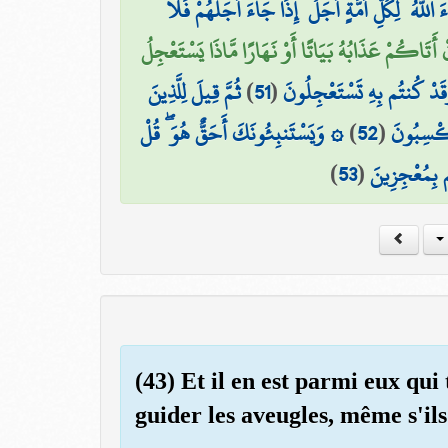
للَّهُ ۗ لِكُلِّ أُمَّةٍ أَجَلٌ ۚ إِذَا جَاءَ أَجَلُهُمْ فَلَا
ِنْ أَتَاكُمْ عَذَابُهُ بَيَاتًا أَوْ نَهَارًا مَّاذَا يَسْتَعْجِلُ
ثُمَّ قِيلَ لِلَّذِينَ
)
51
(
 وَقَدْ كُنتُم بِهِ تَسْتَعْجِلُونَ
۞ وَيَسْتَنبِئُونَكَ أَحَقٌّ هُوَ ۖ قُلْ
)
52
(
تَكْسِبُونَ
)
53
(
تُم بِمُعْجِزِينَ
(43) Et il en est parmi eux qui
guider les aveugles, même s'ils