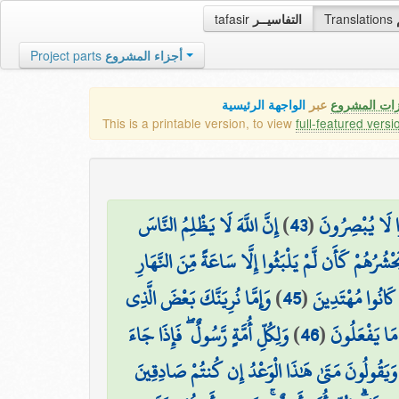
tafasir
التفاسيــر
Translations
Project parts
أجزاء المشروع
زات المشروع
عبر
الواجهة الرئيسية
This is a printable version, to view
full-featured versi
إِنَّ اللَّهَ لَا يَظْلِمُ النَّاسَ
)
43
(
وا لَا يُبْصِرُونَ
َحْشُرُهُمْ كَأَن لَّمْ يَلْبَثُوا إِلَّا سَاعَةً مِّنَ النَّهَارِ
وَإِمَّا نُرِيَنَّكَ بَعْضَ الَّذِي
)
45
(
ا كَانُوا مُهْتَدِينَ
وَلِكُلِّ أُمَّةٍ رَّسُولٌ ۖ فَإِذَا جَاءَ
)
46
(
ٰ مَا يَفْعَلُونَ
وَيَقُولُونَ مَتَىٰ هَٰذَا الْوَعْدُ إِن كُنتُمْ صَادِقِينَ