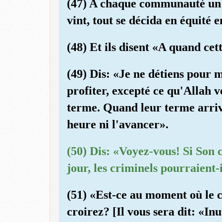
(47) A chaque communauté un 
vint, tout se décida en équité e
(48) Et ils disent «A quand cet
(49) Dis: «Je ne détiens pour 
profiter, excepté ce qu'Allah
terme. Quand leur terme arrive
heure ni l'avancer».
(50) Dis: «Voyez-vous! Si Son 
jour, les criminels pourraient-
(51) «Est-ce au moment où le 
croirez? [Il vous sera dit: «In