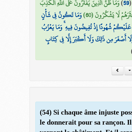
وَمَا ظَنُّ الَّذِينَ يَفْتَرُونَ عَلَى اللَّهِ الْكَذِبَ
)
59
ْثَرَهُمْ لَا يَشْكُرُونَ (60
وَمَا تَكُونُ فِي شَأْنٍ
َا عَلَيْكُمْ شُهُودًا إِذْ تُفِيضُونَ فِيهِ ۚ وَمَا يَعْزُبُ
َلَا أَصْغَرَ مِن ذَٰلِكَ وَلَا أَكْبَرَ إِلَّا فِي كِتَابٍ
(54) Si chaque âme injuste possé
le donnerait pour sa rançon. Il