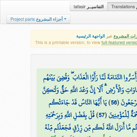
tafasir
التفاسيــر
Translations
Project parts
أجزاء المشروع
زات المشروع
عبر
الواجهة الرئيسية
This is a printable version, to view
full-featured versi
رُّوا النَّدَامَةَ لَمَّا رَأَوُا الْعَذَابَ ۖ وَقُضِيَ بَيْنَهُم
َمَاوَاتِ وَالْأَرْضِ ۗ أَلَا إِنَّ وَعْدَ اللَّهِ حَقٌّ وَلَٰكِنَّ
يَا أَيُّهَا النَّاسُ قَدْ جَاءَتْكُم
)
56
(
تُرْجَعُونَ
قُلْ بِفَضْلِ اللَّهِ وَبِرَحْمَتِهِ
)
57
(
ةٌ لِّلْمُؤْمِنِينَ
ْتُم مَّا أَنزَلَ اللَّهُ لَكُم مِّن رِّزْقٍ فَجَعَلْتُم مِّنْهُ