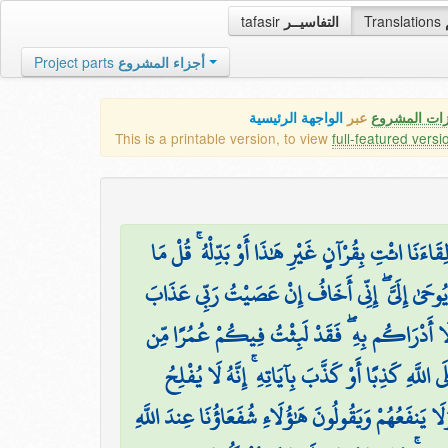
tafasir
التفاسيــر
Translations
Project parts
أجزاء المشروع
زات المشروع
عبر
الواجهة الرئيسية
This is a printable version, to view
full-featured versi
لِقَاءَنَا ائْتِ بِقُرْآنٍ غَيْرِ هَٰذَا أَوْ بَدِّلْهُ ۚ قُلْ مَا
ا يُوحَىٰ إِلَيَّ ۖ إِنِّي أَخَافُ إِنْ عَصَيْتُ رَبِّي عَذَابَ
وَلَا أَدْرَاكُم بِهِ ۖ فَقَدْ لَبِثْتُ فِيكُمْ عُمُرًا مِّن
 اللَّهِ كَذِبًا أَوْ كَذَّبَ بِآيَاتِهِ ۚ إِنَّهُ لَا يُفْلِحُ
َا يَنفَعُهُمْ وَيَقُولُونَ هَٰؤُلَاءِ شُفَعَاؤُنَا عِندَ اللَّهِ