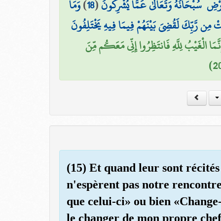
وَمَا
)
18
(
ۚ رْضِ ۚ سُبْحَانَهُ وَتَعَالَىٰ عَمَّا يُشْرِكُونَ
قَتْ مِن رَّبِّكَ لَقُضِيَ بَيْنَهُمْ فِيمَا فِيهِ يَخْتَلِفُونَ
إِنَّمَا الْغَيْبُ لِلَّهِ فَانتَظِرُوا إِنِّي مَعَكُم مِّنَ
(15) Et quand leur sont récités
n'espèrent pas notre rencontr
que celui-ci» ou bien «Change-
le changer de mon propre chef.