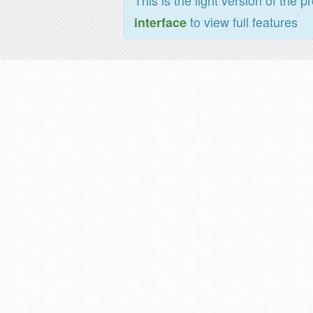
This is the light version of the p
to view full features
interface