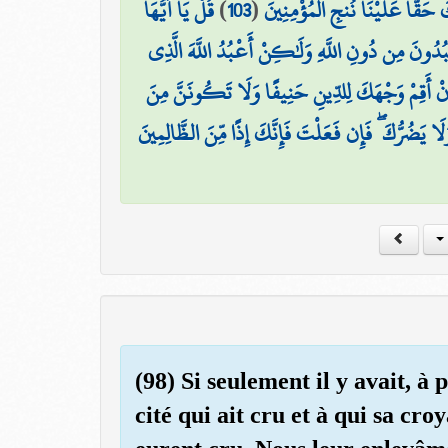
قُلْ يَا أَيُّهَا
)
103
(
كَ حَقًّا عَلَيْنَا نُنجِ الْمُؤْمِنِينَ
ُدُونَ مِن دُونِ اللَّهِ وَلَٰكِنْ أَعْبُدُ اللَّهَ الَّذِي
َنْ أَقِمْ وَجْهَكَ لِلدِّينِ حَنِيفًا وَلَا تَكُونَنَّ مِنَ
ا يَضُرُّكَ ۖ فَإِن فَعَلْتَ فَإِنَّكَ إِذًا مِّنَ الظَّالِمِينَ
(98) Si seulement il y avait, à
cité qui ait cru et à qui sa cro