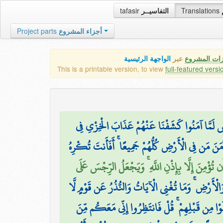
tafasir
التفاسيــر
Translations
Project parts
أجزاء المشروع
زات المشروع
عبر
الواجهة الرئيسية
This is a printable version, to view
full-featured versi
ونُسَ لَمَّا آمَنُوا كَشَفْنَا عَنْهُمْ عَذَابَ الْخِزْيِ فِي
آمَنَ مَن فِي الْأَرْضِ كُلُّهُمْ جَمِيعًا ۚ أَفَأَنتَ تُكْرِهُ
 تُؤْمِنَ إِلَّا بِإِذْنِ اللَّهِ ۚ وَيَجْعَلُ الرِّجْسَ عَلَى
لْأَرْضِ ۚ وَمَا تُغْنِي الْآيَاتُ وَالنُّذُرُ عَن قَوْمٍ لَّا
لَوْا مِن قَبْلِهِمْ ۚ قُلْ فَانتَظِرُوا إِنِّي مَعَكُم مِّنَ