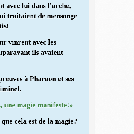
nt avec lui dans l'arche,
qui traitaient de mensonge
is!
ur vinrent avec les
auparavant ils avaient
preuves à Pharaon et ses
riminel.
es, une magie manifeste!»
 que cela est de la magie?