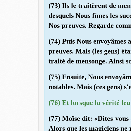
(73) Ils le traitèrent de me
desquels Nous fîmes les suc
Nos preuves. Regarde commen
(74) Puis Nous envoyâmes ap
preuves. Mais (les gens) éta
traité de mensonge. Ainsi s
(75) Ensuite, Nous envoyâm
notables. Mais (ces gens) s'
(76) Et lorsque la vérité le
(77) Moïse dit: «Dites-vous 
Alors que les magiciens ne r