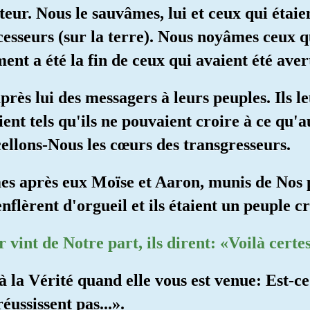
nteur. Nous le sauvâmes, lui et ceux qui étaie
cesseurs (sur la terre). Nous noyâmes ceux 
t a été la fin de ceux qui avaient été avert
rès lui des messagers à leurs peuples. Ils le
ient tels qu'ils ne pouvaient croire à ce qu'
cellons-Nous les cœurs des transgresseurs.
es après eux Moïse et Aaron, munis de Nos 
enflèrent d'orgueil et ils étaient un peuple c
ur vint de Notre part, ils dirent: «Voilà cert
à la Vérité quand elle vous est venue: Est-ce
éussissent pas...».