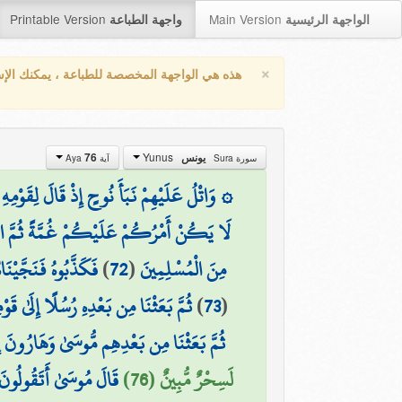
Printable Version
Main Version
الواجهة الرئيسية
واجهة الطباعة
×
هذه هي الواجهة المخصصة للطباعة ، يمكنك الإ
Yunus
76
يونس
سورة Sura
آية Aya
وَاتْلُ عَلَيْهِمْ نَبَأَ نُوحٍ إِذْ قَالَ لِقَوْمِهِ ي
لَا يَكُنْ أَمْرُكُمْ عَلَيْكُمْ غُمَّةً ثُمَّ اقْ
فَكَذَّبُوهُ فَنَجَّيْن
)
72
(
مِنَ الْمُسْلِمِينَ
ثُمَّ بَعَثْنَا مِن بَعْدِهِ رُسُلًا إِلَىٰ قَ
)
73
(
ثُمَّ بَعَثْنَا مِن بَعْدِهِم مُّوسَىٰ وَهَارُونَ إِلَى
لَسِحْرٌ مُّبِينٌ (76)
قَالَ مُوسَىٰ أَتَقُولُونَ