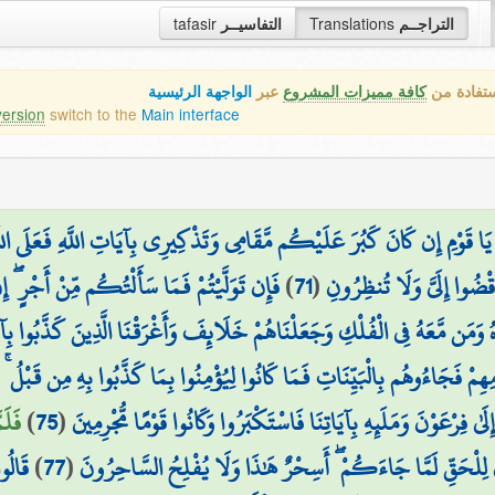
tafasir
التفاسيــر
Translations
التراجــم
ستفادة من
كافة مميزات المشروع
عبر
الواجهة الرئيسية
version
switch to the
Main interface
َا قَوْمِ إِن كَانَ كَبُرَ عَلَيْكُم مَّقَامِي وَتَذْكِيرِي بِآيَاتِ اللَّهِ فَعَلَى اللَّهِ ت
فَإِن تَوَلَّيْتُمْ فَمَا سَأَلْتُكُم مِّنْ أَجْرٍ ۖ إ
)
71
(
ضُوا إِلَيَّ وَلَا تُنظِرُونِ
َاهُ وَمَن مَّعَهُ فِي الْفُلْكِ وَجَعَلْنَاهُمْ خَلَائِفَ وَأَغْرَقْنَا الَّذِينَ كَذَّبُوا بِ
وْمِهِمْ فَجَاءُوهُم بِالْبَيِّنَاتِ فَمَا كَانُوا لِيُؤْمِنُوا بِمَا كَذَّبُوا بِهِ مِن قَبْلُ ۚ
فَلَم
)
75
(
ٰ فِرْعَوْنَ وَمَلَئِهِ بِآيَاتِنَا فَاسْتَكْبَرُوا وَكَانُوا قَوْمًا مُّجْرِمِينَ
قَالُو
)
77
(
 لِلْحَقِّ لَمَّا جَاءَكُمْ ۖ أَسِحْرٌ هَٰذَا وَلَا يُفْلِحُ السَّاحِرُونَ