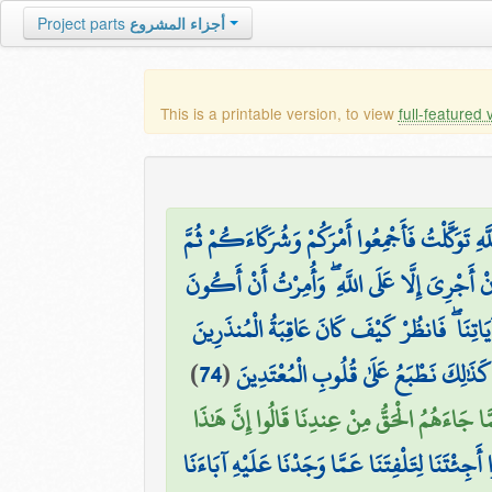
Project parts
أجزاء المشروع
This is a printable version, to view
full-featured 
۞ َوَكَّلْتُ فَأَجْمِعُوا أَمْرَكُمْ وَشُرَكَاءَكُمْ ثُمَّ
ِنْ أَجْرِيَ إِلَّا عَلَى اللَّهِ ۖ وَأُمِرْتُ أَنْ أَكُونَ
آيَاتِنَا ۖ فَانظُرْ كَيْفَ كَانَ عَاقِبَةُ الْمُنذَرِينَ
)
74
(
 كَذَٰلِكَ نَطْبَعُ عَلَىٰ قُلُوبِ الْمُعْتَدِينَ
َّا جَاءَهُمُ الْحَقُّ مِنْ عِندِنَا قَالُوا إِنَّ هَٰذَا
ا أَجِئْتَنَا لِتَلْفِتَنَا عَمَّا وَجَدْنَا عَلَيْهِ آبَاءَنَا