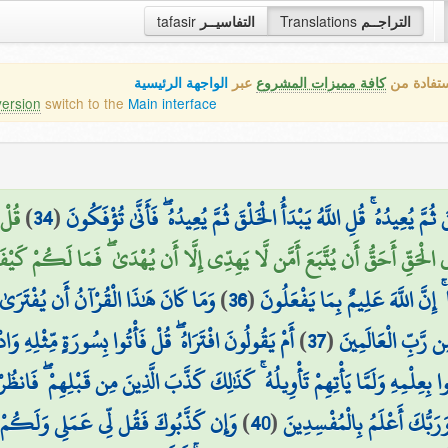
tafasir
التفاسيــر
Translations
التراجــم
ستفادة من
كافة مميزات المشروع
عبر
الواجهة الرئيسية
version
switch to the
Main interface
قُ ۚ
)
34
(
يُعِيدُهُ ۚ قُلِ اللَّهُ يَبْدَأُ الْخَلْقَ ثُمَّ يُعِيدُهُ ۖ فَأَنَّىٰ تُؤْفَكُونَ
َى الْحَقِّ أَحَقُّ أَن يُتَّبَعَ أَمَّن لَّا يَهِدِّي إِلَّا أَن يُهْدَىٰ ۖ فَمَا لَكُمْ كَي
وَمَا كَانَ هَٰذَا الْقُرْآنُ أَن يُفْتَرَ
)
36
(
ۚ إِنَّ اللَّهَ عَلِيمٌ بِمَا يَفْعَلُونَ
أَمْ يَقُولُونَ افْتَرَاهُ ۖ قُلْ فَأْتُوا بِسُورَةٍ مِّثْلِهِ 
)
37
(
 رَّبِّ الْعَالَمِينَ
ا بِعِلْمِهِ وَلَمَّا يَأْتِهِمْ تَأْوِيلُهُ ۚ كَذَٰلِكَ كَذَّبَ الَّذِينَ مِن قَبْلِهِمْ ۖ فَان
وَإِن كَذَّبُوكَ فَقُل لِّي عَمَلِي وَلَكُمْ ع
)
40
(
وَرَبُّكَ أَعْلَمُ بِالْمُفْسِدِينَ