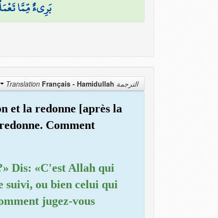
بَرِيءٌ مِّمَّا تَعْمَ
Français - Hamidullah
الترجمة Translation
n et la redonne [après la
la redonne. Comment
?» Dis: «C'est Allah qui
e suivi, ou bien celui qui
 Comment jugez-vous