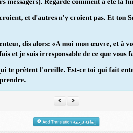
urs messagers). Regarde comment a été la fin
croient, et d'autres n'y croient pas. Et ton 
 menteur, dis alors: «A moi mon œuvre, et à vo
ais et je suis irresponsable de ce que vous fa
ui te prêtent l'oreille. Est-ce toi qui fait e
mprendre.
Add Translation
إضافة ترجمة