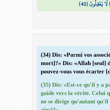
)
42
(
ا لَا يَعْقِلُونَ
(34) Dis: «Parmi vos associ
mort]?» Dis: «Allah [seul]
pouvez-vous vous écarter [d
(35) Dis: «Est-ce qu'il y a 
guide vers la vérité. Celui q
ne se dirige qu'autant qu'
ainsi?»