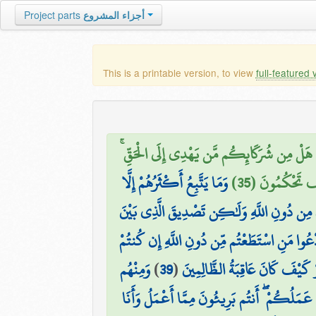
Project parts
أجزاء المشروع
This is a printable version, to view
full-featured 
لْ هَلْ مِن شُرَكَائِكُم مَّن يَهْدِي إِلَى الْحَقِّ
ْفَ تَحْكُمُونَ (35
وَمَا يَتَّبِعُ أَكْثَرُهُمْ إِلَّا
ىٰ مِن دُونِ اللَّهِ وَلَٰكِن تَصْدِيقَ الَّذِي بَيْنَ
وَادْعُوا مَنِ اسْتَطَعْتُم مِّن دُونِ اللَّهِ إِن كُنتُمْ
وَمِنْهُم
)
39
(
ظُرْ كَيْفَ كَانَ عَاقِبَةُ الظَّالِمِينَ
َمَلُكُمْ ۖ أَنتُم بَرِيئُونَ مِمَّا أَعْمَلُ وَأَنَا