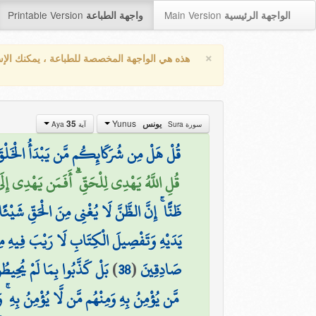
Printable Version
Main Version
الواجهة الرئيسية
واجهة الطباعة
×
هذه هي الواجهة المخصصة للطباعة ، يمكنك الإ
Yunus
35
يونس
سورة Sura
آية Aya
قُلْ هَلْ مِن شُرَكَائِكُم مَّن يَبْدَأُ الْخَلْقَ ثُمَّ 
قُلِ اللَّهُ يَهْدِي لِلْحَقِّ ۗ أَفَمَن يَهْدِي إِل)
ظَنًّا ۚ إِنَّ الظَّنَّ لَا يُغْنِي مِنَ الْحَقِّ شَيْئًا 
يَدَيْهِ وَتَفْصِيلَ الْكِتَابِ لَا رَيْبَ فِيهِ مِن
بَلْ كَذَّبُوا بِمَا لَمْ يُحِيطُو
)
38
(
صَادِقِينَ
مَّن يُؤْمِنُ بِهِ وَمِنْهُم مَّن لَّا يُؤْمِنُ بِهِ ۚ 