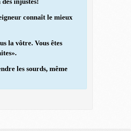
 des injustes!
Seigneur connaît le mieux
us la vôtre. Vous êtes
ites».
ntendre les sourds, même