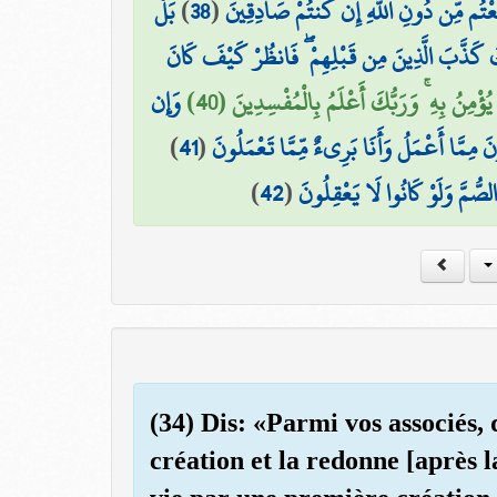
بَلْ
)
38
(
َطَعْتُم مِّن دُونِ اللَّهِ إِن كُنتُمْ صَادِقِينَ
ذَٰلِكَ كَذَّبَ الَّذِينَ مِن قَبْلِهِمْ ۖ فَانظُرْ كَيْفَ كَانَ
يُؤْمِنُ بِهِ ۚ وَرَبُّكَ أَعْلَمُ بِالْمُفْسِدِينَ (40
وَإِن
)
41
(
ِمَّا أَعْمَلُ وَأَنَا بَرِيءٌ مِّمَّا تَعْمَلُونَ
)
42
(
صُّمَّ وَلَوْ كَانُوا لَا يَعْقِلُونَ
(34) Dis: «Parmi vos associés,
création et la redonne [après l