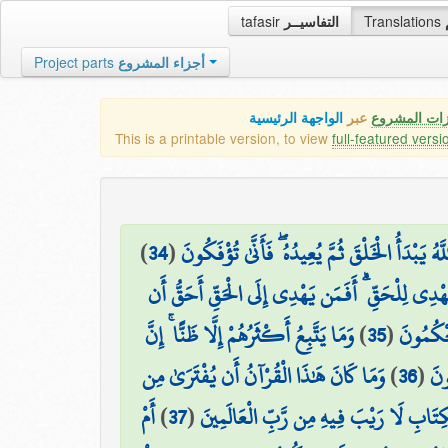
tafasir
التفاسيــر
Translations
Project parts
أجزاء المشروع
زات المشروع
عبر
الواجهة الرئيسية
This is a printable version, to view
full-featured versi
)
34
(
يَبْدَأُ الْخَلْقَ ثُمَّ يُعِيدُهُ ۖ فَأَنَّىٰ تُؤْفَكُونَ
ْدِي لِلْحَقِّ ۗ أَفَمَن يَهْدِي إِلَى الْحَقِّ أَحَقُّ أَن
وَمَا يَتَّبِعُ أَكْثَرُهُمْ إِلَّا ظَنًّا ۚ إِنَّ
)
35
(
حْكُمُونَ
وَمَا كَانَ هَٰذَا الْقُرْآنُ أَن يُفْتَرَىٰ مِن
)
36
(
ونَ
أَمْ
)
37
(
ِتَابِ لَا رَيْبَ فِيهِ مِن رَّبِّ الْعَالَمِينَ