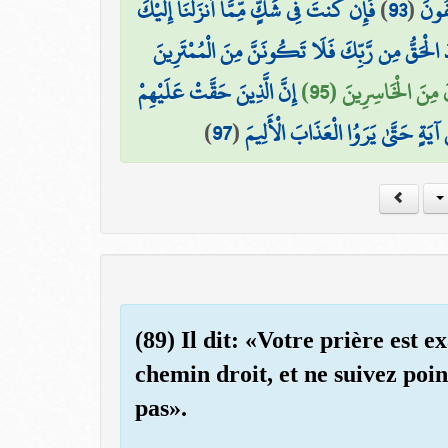
فَإِن كُنتَ فِي شَكٍّ مِّمَّا أَنزَلْنَا إِلَيْكَ
)
93
(
ِفُونَ
 الْحَقُّ مِن رَّبِّكَ فَلَا تَكُونَنَّ مِنَ الْمُمْتَرِينَ
َ مِنَ الْخَاسِرِينَ (95
إِنَّ الَّذِينَ حَقَّتْ عَلَيْهِمْ
)
97
(
ُ آيَةٍ حَتَّىٰ يَرَوُا الْعَذَابَ الْأَلِيمَ
(89) Il dit: «Votre prière est e
chemin droit, et ne suivez poin
pas».