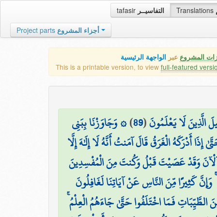
tafasir
التفاسيــر
Translations
Project parts
أجزاء المشروع
زات المشروع
عبر
الواجهة الرئيسية
This is a printable version, to view
full-featured versi
۞ وَجَاوَزْنَا بِبَنِي
)
89
(
لَ الَّذِينَ لَا يَعْلَمُونَ
َىٰ إِذَا أَدْرَكَهُ الْغَرَقُ قَالَ آمَنتُ أَنَّهُ لَا إِلَٰهَ إِلَّا
لْآنَ وَقَدْ عَصَيْتَ قَبْلُ وَكُنتَ مِنَ الْمُفْسِدِينَ
 وَإِنَّ كَثِيرًا مِّنَ النَّاسِ عَنْ آيَاتِنَا لَغَافِلُونَ
 مِّنَ الطَّيِّبَاتِ فَمَا اخْتَلَفُوا حَتَّىٰ جَاءَهُمُ الْعِلْمُ