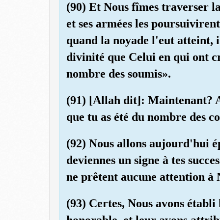
(90) Et Nous fîmes traverser l
et ses armées les poursuiviren
quand la noyade l'eut atteint, i
divinité que Celui en qui ont cr
nombre des soumis».
(91) [Allah dit]: Maintenant? 
que tu as été du nombre des c
(92) Nous allons aujourd'hui é
deviennes un signe à tes succ
ne prêtent aucune attention à 
(93) Certes, Nous avons établi 
honorable, et leur avons attr