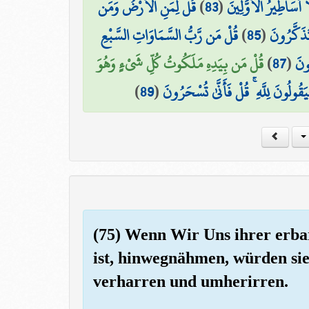
قُل لِّمَنِ الْأَرْضُ وَمَن
)
83
(
 أَسَاطِيرُ الْأَوَّلِينَ
قُلْ مَن رَّبُّ السَّمَاوَاتِ السَّبْعِ
)
85
(
تَذَكَّرُونَ
قُلْ مَن بِيَدِهِ مَلَكُوتُ كُلِّ شَيْءٍ وَهُوَ
)
87
(
ُونَ
)
89
(
َقُولُونَ لِلَّهِ ۚ قُلْ فَأَنَّىٰ تُسْحَرُونَ
(75) Wenn Wir Uns ihrer erba
ist, hinwegnähmen, würden sie
verharren und umherirren.