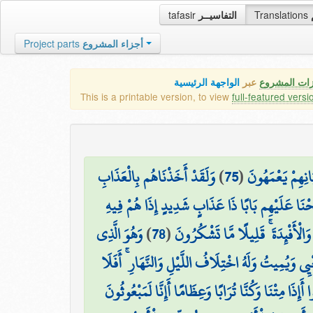
tafasir
التفاسيــر
Translations
Project parts
أجزاء المشروع
زات المشروع
عبر
الواجهة الرئيسية
This is a printable version, to view
full-featured versi
وَلَقَدْ أَخَذْنَاهُم بِالْعَذَابِ
)
75
(
۞ ِهِمْ يَعْمَهُونَ
َحْنَا عَلَيْهِم بَابًا ذَا عَذَابٍ شَدِيدٍ إِذَا هُمْ فِيهِ
وَهُوَ الَّذِي
)
78
(
الْأَفْئِدَةَ ۚ قَلِيلًا مَّا تَشْكُرُونَ
ْيِي وَيُمِيتُ وَلَهُ اخْتِلَافُ اللَّيْلِ وَالنَّهَارِ ۚ أَفَلَا
ا أَإِذَا مِتْنَا وَكُنَّا تُرَابًا وَعِظَامًا أَإِنَّا لَمَبْعُوثُونَ