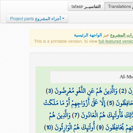
tafasir
التفاسيــر
Translations
Project parts
أجزاء المشروع
زات المشروع
عبر
الواجهة الرئيسية
This is a printable version, to view
full-featured versi
)
3
(
وَالَّذِينَ هُمْ عَنِ اللَّغْوِ مُعْرِضُونَ
)
2
(
ونَ
إِلَّا عَلَىٰ أَزْوَاجِهِمْ أَوْ مَا مَلَكَتْ
)
5
(
 حَافِظُونَ
وَالَّذِينَ هُمْ
)
7
(
َٰلِكَ فَأُولَٰئِكَ هُمُ الْعَادُونَ
)
10
(
أُولَٰئِكَ هُمُ الْوَارِثُونَ
)
9
(
تِهِمْ يُحَافِظُونَ