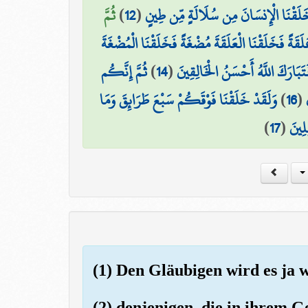
ثُمَّ
)
12
(
خَلَقْنَا الْإِنسَانَ مِن سُلَالَةٍ مِّن طِينٍ
َلَقَةً فَخَلَقْنَا الْعَلَقَةَ مُضْغَةً فَخَلَقْنَا الْمُضْغَةَ
ثُمَّ إِنَّكُم
)
14
(
تَبَارَكَ اللَّهُ أَحْسَنُ الْخَالِقِينَ
وَلَقَدْ خَلَقْنَا فَوْقَكُمْ سَبْعَ طَرَائِقَ وَمَا
)
16
(
)
17
(
لِينَ
(1) Den Gläubigen wird es ja 
(2) denjenigen, die in ihrem G