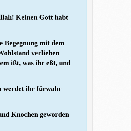
llah! Keinen Gott habt
die Begegnung mit dem
 Wohlstand verliehen
em ißt, was ihr eßt, und
n werdet ihr fürwahr
e und Knochen geworden