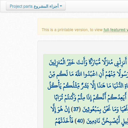
Project parts
أجزاء المشروع
This is a printable version, to view
full-featured 
أَنزِلْنِي مُنزَلًا مُّبَارَكًا وَأَنتَ خَيْرُ الْمُنزِلِينَ
رَسُولًا مِّنْهُمْ أَنِ اعْبُدُوا اللَّهَ مَا لَكُم مِّنْ
َاةِ الدُّنْيَا مَا هَٰذَا إِلَّا بَشَرٌ مِّثْلُكُمْ يَأْكُلُ
أَيَعِدُكُمْ أَنَّكُمْ إِذَا مِتُّمْ وَكُنتُمْ تُرَابًا
إِنْ هُوَ إِلَّا
)
37
(
َحْيَا وَمَا نَحْنُ بِمَبْعُوثِينَ
فَأَخَذَتْهُمُ
)
40
(
ِيلٍ لَّيُصْبِحُنَّ نَادِمِينَ