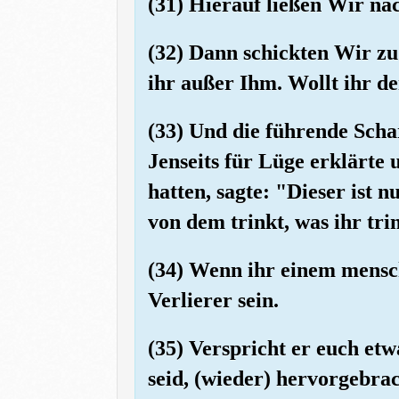
(31) Hierauf ließen Wir na
(32) Dann schickten Wir zu
ihr außer Ihm. Wollt ihr de
(33) Und die führende Scha
Jenseits für Lüge erklärte
hatten, sagte: "Dieser ist 
von dem trinkt, was ihr trin
(34) Wenn ihr einem mensc
Verlierer sein.
(35) Verspricht er euch et
seid, (wieder) hervorgebra