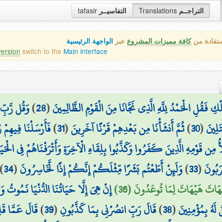
tafasir
التفاسيــر
Translations
التراجــم
ستفادة من
كافة مميزات المشروع
عبر
الواجهة الرئيسية
version
switch to the
Main interface
وَقُل رَّبِّ 
)
28
(
 فَقُلِ الْحَمْدُ لِلَّهِ الَّذِي نَجَّانَا مِنَ الْقَوْمِ الظَّالِمِينَ
فَأَرْسَلْنَا فِيهِمْ 
)
31
(
ثُمَّ أَنشَأْنَا مِن بَعْدِهِمْ قَرْنًا آخَرِينَ
)
30
(
َلِينَ
أُ مِن قَوْمِهِ الَّذِينَ كَفَرُوا وَكَذَّبُوا بِلِقَاءِ الْآخِرَةِ وَأَتْرَفْنَاهُمْ فِي الْحَي
)
34
(
وَلَئِنْ أَطَعْتُم بَشَرًا مِّثْلَكُمْ إِنَّكُمْ إِذًا لَّخَاسِرُونَ
)
33
(
رَبُونَ
۞ تَ هَيْهَاتَ لِمَا تُوعَدُونَ (36
إِنْ هِيَ إِلَّا حَيَاتُنَا الدُّنْيَا نَمُوتُ وَن
قَالَ عَمَّا قَل
)
39
(
قَالَ رَبِّ انصُرْنِي بِمَا كَذَّبُونِ
)
38
(
 لَهُ بِمُؤْمِنِينَ