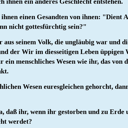
ch ihnen ein anderes Geschlecht entstehen.
 ihnen einen Gesandten von ihnen: "Dient A
nn nicht gottesfürchtig sein?"
r aus seinem Volk, die ungläubig war und 
 und der Wir im diesseitigen Leben üppigen
nur ein menschliches Wesen wie ihr, das von d
kt.
hlichen Wesen euresgleichen gehorcht, dan
wa, daß ihr, wenn ihr gestorben und zu Erd
cht werdet?