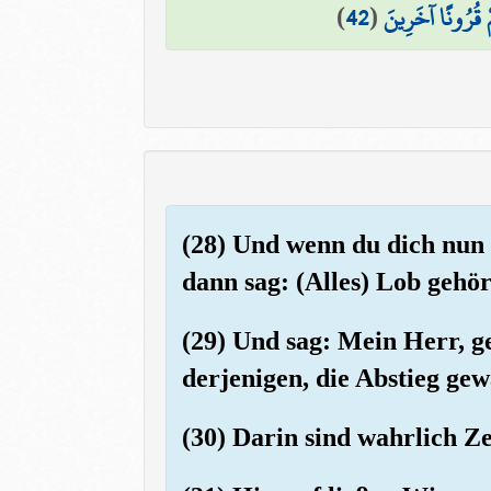
)
42
(
ْ قُرُونًا آخَرِينَ
(28) Und wenn du dich nun a
dann sag: (Alles) Lob gehör
(29) Und sag: Mein Herr, g
derjenigen, die Abstieg ge
(30) Darin sind wahrlich Z