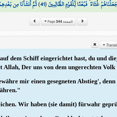
ثُمَّ أَنشَأْنَا مِن بَعْدِهِم
)
41
(
عَلْنَاهُمْ غُثَاءً ۚ فَبُعْدًا لِّلْقَوْمِ الظَّالِمِينَ
344
الصفحة Page
uf dem Schiff eingerichtet hast, du und diej
t Allah, Der uns von dem ungerechten Volk e
ewähre mir einen gesegneten Abstieg', denn 
währen."
eichen. Wir haben (sie damit) fürwahr geprü