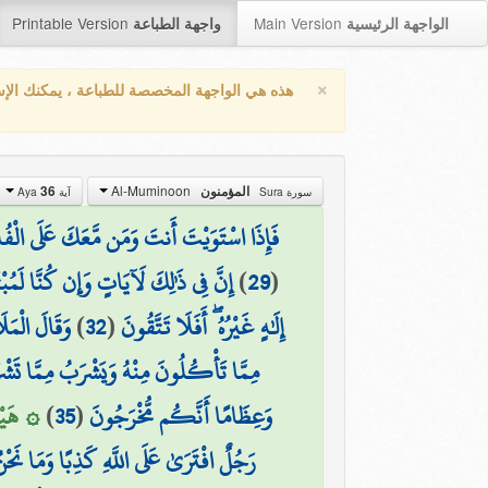
Printable Version
Main Version
الواجهة الرئيسية
واجهة الطباعة
×
هذه هي الواجهة المخصصة للطباعة ، يمكنك الإ
Al-Muminoon
36
المؤمنون
سورة Sura
آية Aya
فَإِذَا اسْتَوَيْتَ أَنتَ وَمَن مَّعَكَ عَلَى الْفُلْكِ
إِنَّ فِي ذَٰلِكَ لَآيَاتٍ وَإِن كُنَّا لَمُبْت
)
29
(
وَقَالَ الْمَلَ
)
32
(
إِلَٰهٍ غَيْرُهُ ۖ أَفَلَا تَتَّقُونَ
مِمَّا تَأْكُلُونَ مِنْهُ وَيَشْرَبُ مِمَّا تَشْ
هَيْهَا)
)
35
(
وَعِظَامًا أَنَّكُم مُّخْرَجُونَ
رَجُلٌ افْتَرَىٰ عَلَى اللَّهِ كَذِبًا وَمَا نَحْنُ