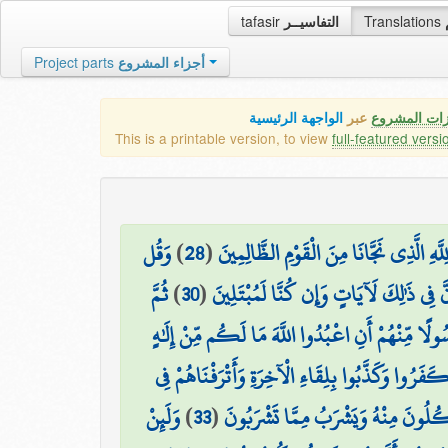
tafasir
التفاسيــر
Translations
Project parts
أجزاء المشروع
زات المشروع
عبر
الواجهة الرئيسية
This is a printable version, to view
full-featured versi
وَقُل
)
28
(
ِ الَّذِي نَجَّانَا مِنَ الْقَوْمِ الظَّالِمِينَ
ثُمَّ
)
30
(
َّ فِي ذَٰلِكَ لَآيَاتٍ وَإِن كُنَّا لَمُبْتَلِينَ
سُولًا مِّنْهُمْ أَنِ اعْبُدُوا اللَّهَ مَا لَكُم مِّنْ إِلَٰهٍ
كَفَرُوا وَكَذَّبُوا بِلِقَاءِ الْآخِرَةِ وَأَتْرَفْنَاهُمْ فِي
وَلَئِنْ
)
33
(
أْكُلُونَ مِنْهُ وَيَشْرَبُ مِمَّا تَشْرَبُونَ