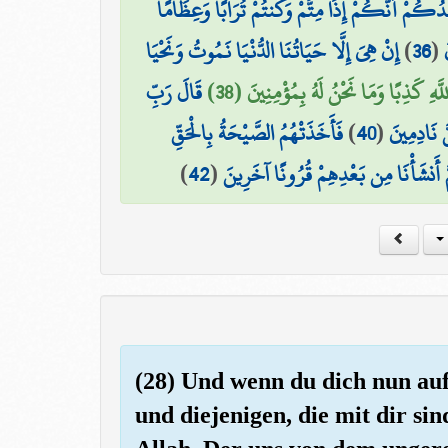
ِدُكُمْ أَنَّكُمْ إِذَا مِتُّمْ وَكُنتُمْ تُرَابًا وَعِظَامًا
إِنْ هِيَ إِلَّا حَيَاتُنَا الدُّنْيَا نَمُوتُ وَنَحْيَا
)
36
(
َّهِ كَذِبًا وَمَا نَحْنُ لَهُ بِمُؤْمِنِينَ (38
قَالَ رَبِّ
فَأَخَذَتْهُمُ الصَّيْحَةُ بِالْحَقِّ
)
40
(
َ نَادِمِينَ
)
42
(
َّ أَنشَأْنَا مِن بَعْدِهِمْ قُرُونًا آخَرِينَ
(28) Und wenn du dich nun auf 
und diejenigen, die mit dir sin